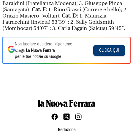
Baraldini (Fratellanza Modena); 3. Giuseppe Pinca
(Santagata).
Cat. F:
1. Rino Grassi (Correre è bello); 2.
Orazio Masiero (Voltan).
Cat. D:
1. Maurizia
Patracchini (Invicta) 53’39’’; 2. Sally Goldsmith
(Mombocar) 54’07’’; 3. Carla Faggin (Salcus) 59’45’’.
Non lasciare decidere l'algoritmo:
CLICCA QUI
scegli
La Nuova Ferrara
per le tue notizie su Google
Redazione