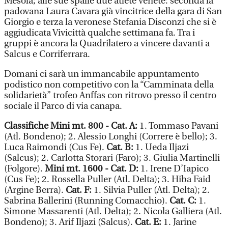
Mesola; alle sue spalle due atlete venete: seconda la
padovana Laura Cavara già vincitrice della gara di San
Giorgio e terza la veronese Stefania Disconzi che si è
aggiudicata Vivicittà qualche settimana fa. Tra i
gruppi è ancora la Quadrilatero a vincere davanti a
Salcus e Corriferrara.
Domani ci sarà un immancabile appuntamento
podistico non competitivo con la “Camminata della
solidarietà” trofeo Anffas con ritrovo presso il centro
sociale il Parco di via canapa.
Classifiche Mini mt. 800 - Cat. A:
1. Tommaso Pavani
(Atl. Bondeno); 2. Alessio Longhi (Correre è bello); 3.
Luca Raimondi (Cus Fe).
Cat. B:
1. Ueda Iljazi
(Salcus); 2. Carlotta Storari (Faro); 3. Giulia Martinelli
(Folgore).
Mini mt. 1600 - Cat. D:
1. Irene D’Iapico
(Cus Fe); 2. Rossella Puller (Atl. Delta); 3. Hiba Faid
(Argine Berra).
Cat. F:
1. Silvia Puller (Atl. Delta); 2.
Sabrina Ballerini (Running Comacchio).
Cat. C:
1.
Simone Massarenti (Atl. Delta); 2. Nicola Galliera (Atl.
Bondeno); 3. Arif Iljazi (Salcus).
Cat. E:
1. Jarine