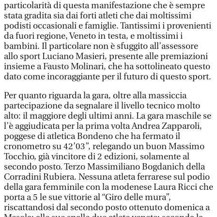
particolarità di questa manifestazione che è sempre
stata gradita sia dai forti atleti che dai moltissimi
podisti occasionali e famiglie. Tantissimi i provenienti
da fuori regione, Veneto in testa, e moltissimi i
bambini. Il particolare non è sfuggito all’assessore
allo sport Luciano Masieri, presente alle premiazioni
insieme a Fausto Molinari, che ha sottolineato questo
dato come incoraggiante per il futuro di questo sport.
Per quanto riguarda la gara, oltre alla massiccia
partecipazione da segnalare il livello tecnico molto
alto: il maggiore degli ultimi anni. La gara maschile se
l’è aggiudicata per la prima volta Andrea Zapparoli,
poggese di atletica Bondeno che ha fermato il
cronometro su 42’03”, relegando un buon Massimo
Tocchio, già vincitore di 2 edizioni, solamente al
secondo posto. Terzo Massimiliano Bogdanich della
Corradini Rubiera. Nessuna atleta ferrarese sul podio
della gara femminile con la modenese Laura Ricci che
porta a 5 le sue vittorie al “Giro delle mura”,
riscattandosi dal secondo posto ottenuto domenica a