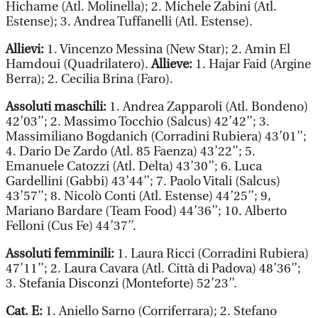
Hichame (Atl. Molinella); 2. Michele Zabini (Atl.
Estense); 3. Andrea Tuffanelli (Atl. Estense).
Allievi:
1. Vincenzo Messina (New Star); 2. Amin El
Hamdoui (Quadrilatero).
Allieve:
1. Hajar Faid (Argine
Berra); 2. Cecilia Brina (Faro).
Assoluti maschili:
1. Andrea Zapparoli (Atl. Bondeno)
42’03’’; 2. Massimo Tocchio (Salcus) 42’42’’; 3.
Massimiliano Bogdanich (Corradini Rubiera) 43’01’’;
4. Dario De Zardo (Atl. 85 Faenza) 43’22’’; 5.
Emanuele Catozzi (Atl. Delta) 43’30’’; 6. Luca
Gardellini (Gabbi) 43’44’’; 7. Paolo Vitali (Salcus)
43’57’’; 8. Nicolò Conti (Atl. Estense) 44’25’’; 9,
Mariano Bardare (Team Food) 44’36’’; 10. Alberto
Felloni (Cus Fe) 44’37’’.
Assoluti femminili:
1. Laura Ricci (Corradini Rubiera)
47’11’’; 2. Laura Cavara (Atl. Città di Padova) 48’36’’;
3. Stefania Disconzi (Monteforte) 52’23’’.
Cat. E:
1. Aniello Sarno (Corriferrara); 2. Stefano