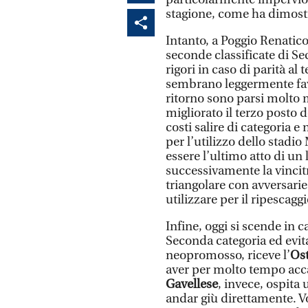
stagione, come ha dimostra
Intanto, a Poggio Renatico 
seconde classificate di Se
rigori in caso di parità al
sembrano leggermente favo
ritorno sono parsi molto 
migliorato il terzo posto d
costi salire di categoria e
per l’utilizzo dello stad
essere l’ultimo atto di u
successivamente la vincitr
triangolare con avversarie 
utilizzare per il ripescaggi
Infine, oggi si scende in 
Seconda categoria ed evita
neopromosso, riceve l’
Ost
aver per molto tempo accar
Gavellese
, invece, ospita
andar giù direttamente. Vo