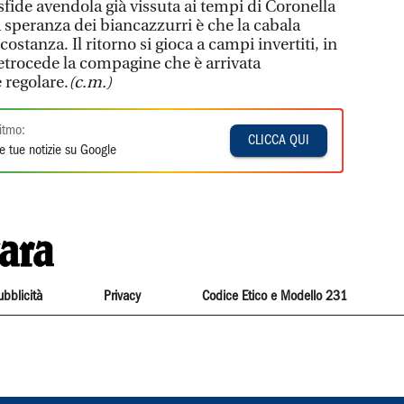
fide avendola già vissuta ai tempi di Coronella
a speranza dei biancazzurri è che la cabala
costanza. Il ritorno si gioca a campi invertiti, in
retrocede la compagine che è arrivata
 regolare.
(c.m.)
itmo:
CLICCA QUI
e tue notizie su Google
ubblicità
Privacy
Codice Etico e Modello 231