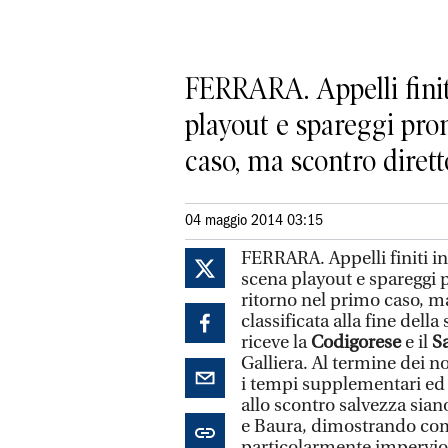
FERRARA. Appelli finit
playout e spareggi pro
caso, ma scontro diretto
04 maggio 2014 03:15
FERRARA. Appelli finiti i
scena playout e spareggi 
ritorno nel primo caso, ma
classificata alla fine della
riceve la
Codigorese
e il
Sa
Galliera. Al termine dei n
i tempi supplementari ed
allo scontro salvezza sia
e Baura, dimostrando come
particolarmente impervio 