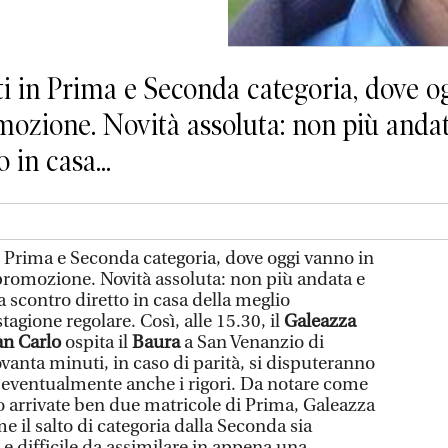
i in Prima e Seconda categoria, dove o
mozione. Novità assoluta: non più andat
 in casa...
n Prima e Seconda categoria, dove oggi vanno in
promozione. Novità assoluta: non più andata e
 scontro diretto in casa della meglio
 stagione regolare. Così, alle 15.30, il
Galeazza
n Carlo
ospita il
Baura
a San Venanzio di
ovanta minuti, in caso di parità, si disputeranno
 eventualmente anche i rigori. Da notare come
no arrivate ben due matricole di Prima, Galeazza
 il salto di categoria dalla Seconda sia
e difficile da assimilare in appena una