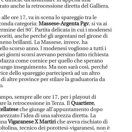
to anche la retrocessione diretta del Galliera.
alle ore 17, va in scena lo spareggio tra le
conda categoria:
Massese-Argenta Pgv
, si va ai
 termine dei 90’. Partita delicata in cui i modenesi
riti, anche perché gli argentani nel girone di
meno brillanti. La Massese, invece, ha
ello scorso anno. I modenesi vogliono a tutti i
 nei giorni scorsi avevano persino fatto richiesta
io Mazza come cornice per quello che sperano
n lungo inseguimento. Ma non sarà così, perché
ice dello spareggio parteciperà ad un altro
di altre province per stilare la graduatoria da
o.
campo, sempre alle ore 17, per i playout di
re la retrocessione in Terza. Il
Quartiere
,
ellatese
che giunge all’appuntamento dopo
ezzato l’idea di una salvezza diretta. La
 una
Vigaranese X Martiri
che aveva rischiato di
ltolina, tecnico dei porottesi-vigaranesi, non è