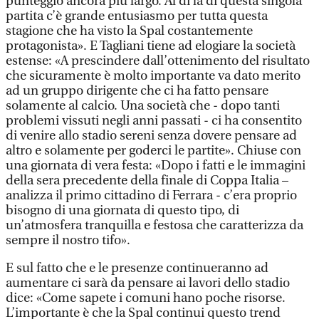
punteggio ancora più largo. Al di là di questa singola
partita c’è grande entusiasmo per tutta questa
stagione che ha visto la Spal costantemente
protagonista». E Tagliani tiene ad elogiare la società
estense: «A prescindere dall’ottenimento del risultato
che sicuramente è molto importante va dato merito
ad un gruppo dirigente che ci ha fatto pensare
solamente al calcio. Una società che - dopo tanti
problemi vissuti negli anni passati - ci ha consentito
di venire allo stadio sereni senza dovere pensare ad
altro e solamente per goderci le partite». Chiuse con
una giornata di vera festa: «Dopo i fatti e le immagini
della sera precedente della finale di Coppa Italia –
analizza il primo cittadino di Ferrara - c’era proprio
bisogno di una giornata di questo tipo, di
un’atmosfera tranquilla e festosa che caratterizza da
sempre il nostro tifo».
E sul fatto che e le presenze continueranno ad
aumentare ci sarà da pensare ai lavori dello stadio
dice: «Come sapete i comuni hano poche risorse.
L’importante è che la Spal continui questo trend