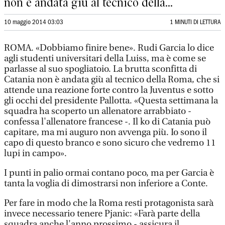
non è andata giù al tecnico della...
10 maggio 2014 03:03
1 MINUTI DI LETTURA
ROMA. «Dobbiamo finire bene». Rudi Garcia lo dice
agli studenti universitari della Luiss, ma è come se
parlasse al suo spogliatoio. La brutta sconfitta di
Catania non è andata giù al tecnico della Roma, che si
attende una reazione forte contro la Juventus e sotto
gli occhi del presidente Pallotta. «Questa settimana la
squadra ha scoperto un allenatore arrabbiato -
confessa l'allenatore francese -. Il ko di Catania può
capitare, ma mi auguro non avvenga più. Io sono il
capo di questo branco e sono sicuro che vedremo 11
lupi in campo».
I punti in palio ormai contano poco, ma per Garcia è
tanta la voglia di dimostrarsi non inferiore a Conte.
Per fare in modo che la Roma resti protagonista sarà
invece necessario tenere Pjanic: «Farà parte della
squadra anche l'anno prossimo - assicura il