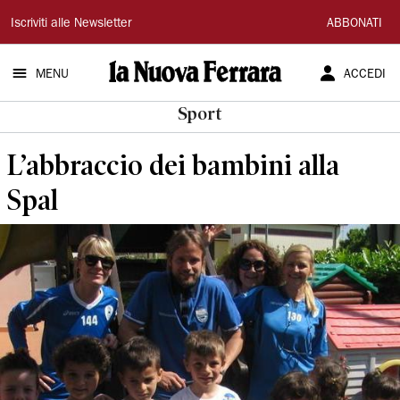
La
Iscriviti alle Newsletter
ABBONATI
Nuova
MENU
ACCEDI
Ferrara
Sport
L’abbraccio dei bambini alla
Spal