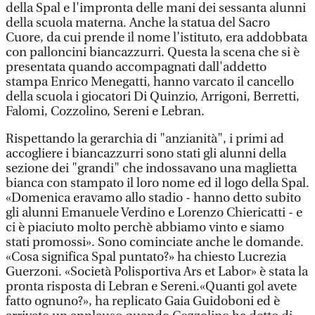
della Spal e l'impronta delle mani dei sessanta alunni
della scuola materna. Anche la statua del Sacro
Cuore, da cui prende il nome l’istituto, era addobbata
con palloncini biancazzurri. Questa la scena che si è
presentata quando accompagnati dall'addetto
stampa Enrico Menegatti, hanno varcato il cancello
della scuola i giocatori Di Quinzio, Arrigoni, Berretti,
Falomi, Cozzolino, Sereni e Lebran.
Rispettando la gerarchia di "anzianità", i primi ad
accogliere i biancazzurri sono stati gli alunni della
sezione dei "grandi" che indossavano una maglietta
bianca con stampato il loro nome ed il logo della Spal.
«Domenica eravamo allo stadio - hanno detto subito
gli alunni Emanuele Verdino e Lorenzo Chiericatti - e
ci è piaciuto molto perchè abbiamo vinto e siamo
stati promossi». Sono cominciate anche le domande.
«Cosa significa Spal puntato?» ha chiesto Lucrezia
Guerzoni. «Società Polisportiva Ars et Labor» è stata la
pronta risposta di Lebran e Sereni.«Quanti gol avete
fatto ognuno?», ha replicato Gaia Guidoboni ed è