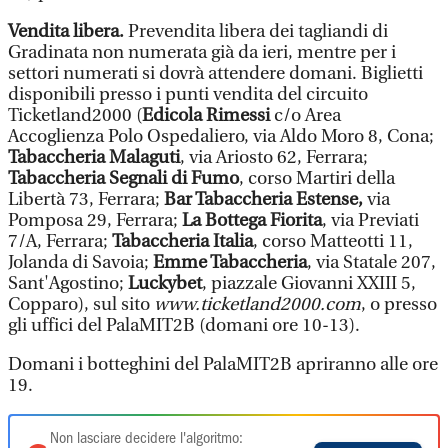
Vendita libera.
Prevendita libera dei tagliandi di
Gradinata non numerata già da ieri, mentre per i
settori numerati si dovrà attendere domani. Biglietti
disponibili presso i punti vendita del circuito
Ticketland2000 (
Edicola Rimessi
c/o Area
Accoglienza Polo Ospedaliero, via Aldo Moro 8, Cona;
Tabaccheria Malaguti
, via Ariosto 62, Ferrara;
Tabaccheria Segnali di Fumo
, corso Martiri della
Libertà 73, Ferrara;
Bar Tabaccheria Estense,
via
Pomposa 29, Ferrara;
La Bottega Fiorita
, via Previati
7/A, Ferrara;
Tabaccheria Italia
, corso Matteotti 11,
Jolanda di Savoia;
Emme Tabaccheria
, via Statale 207,
Sant'Agostino;
Luckybet
, piazzale Giovanni XXIII 5,
Copparo), sul sito
www.ticketland2000.com
, o presso
gli uffici del PalaMIT2B (domani ore 10-13).
Domani i botteghini del PalaMIT2B apriranno alle ore
19.
Non lasciare decidere l'algoritmo: