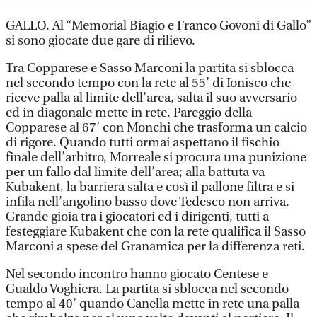
GALLO. Al “Memorial Biagio e Franco Govoni di Gallo”
si sono giocate due gare di rilievo.
Tra Copparese e Sasso Marconi la partita si sblocca
nel secondo tempo con la rete al 55’ di Ionisco che
riceve palla al limite dell’area, salta il suo avversario
ed in diagonale mette in rete. Pareggio della
Copparese al 67’ con Monchi che trasforma un calcio
di rigore. Quando tutti ormai aspettano il fischio
finale dell’arbitro, Morreale si procura una punizione
per un fallo dal limite dell’area; alla battuta va
Kubakent, la barriera salta e così il pallone filtra e si
infila nell’angolino basso dove Tedesco non arriva.
Grande gioia tra i giocatori ed i dirigenti, tutti a
festeggiare Kubakent che con la rete qualifica il Sasso
Marconi a spese del Granamica per la differenza reti.
Nel secondo incontro hanno giocato Centese e
Gualdo Voghiera. La partita si sblocca nel secondo
tempo al 40’ quando Canella mette in rete una palla