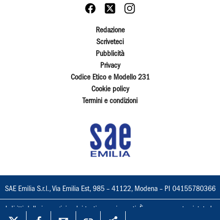
Redazione
Scriveteci
Pubblicità
Privacy
Codice Etico e Modello 231
Cookie policy
Termini e condizioni
SAE Emilia S.r.l., Via Emilia Est, 985 – 41122, Modena – PI 04155780366
I diritti delle immagini e dei testi sono riservati. È espressamente vietata la