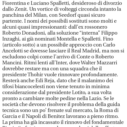
Fiorentina e Luciano Spalletti, desideroso di divorzio
dallo Zenit. Un vortice di volteggi circonda intanto la
panchina del Milan, con Seedorf quasi sicuro
partente. I nomi dei possibili sostituti sono molti e
alcuni quasi impressionanti: dall’ex rossonero
Roberto Donadoni, alla soluzione “interna” Filippo
Inzaghi, ai già nominati Montella e Spalletti. Fino
(articolo sotto) a un possibile approccio con Carlo
Ancelotti se dovesse lasciare il Real Madrid, ma non si
escludono colpi come l’arrivo di Conte o Roberto
Mancini. Ritmi lenti all’Inter, dove Walter Mazzarri
dovrebbe restare ma con una squadra che il
presidente Thohir vuole rinnovare profondamente.
Resterà anche Edi Reja, dato che il malanimo dei
tifosi biancocelesti non viene tenuto in minima
considerazione dal presidente Lotito, a sua volta
pronto a cambiare molte pedine nella Lazio. Se le
società che devono risolvere il problema della guida
tecnica sono un po’ frenate sul mercato, la Roma di
Garcia e il Napoli di Benitez lavorano a pieno ritmo.
La prima ha già incassato il rinnovo del fondamentale