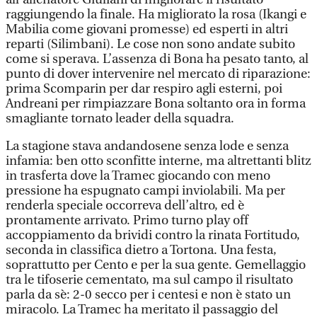
raggiungendo la finale. Ha migliorato la rosa (Ikangi e
Mabilia come giovani promesse) ed esperti in altri
reparti (Silimbani). Le cose non sono andate subito
come si sperava. L’assenza di Bona ha pesato tanto, al
punto di dover intervenire nel mercato di riparazione:
prima Scomparin per dar respiro agli esterni, poi
Andreani per rimpiazzare Bona soltanto ora in forma
smagliante tornato leader della squadra.
La stagione stava andandosene senza lode e senza
infamia: ben otto sconfitte interne, ma altrettanti blitz
in trasferta dove la Tramec giocando con meno
pressione ha espugnato campi inviolabili. Ma per
renderla speciale occorreva dell’altro, ed è
prontamente arrivato. Primo turno play off
accoppiamento da brividi contro la rinata Fortitudo,
seconda in classifica dietro a Tortona. Una festa,
soprattutto per Cento e per la sua gente. Gemellaggio
tra le tifoserie cementato, ma sul campo il risultato
parla da sè: 2-0 secco per i centesi e non è stato un
miracolo. La Tramec ha meritato il passaggio del