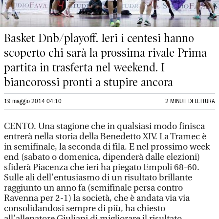
Basket Dnb/playoff. Ieri i centesi hanno
scoperto chi sarà la prossima rivale Prima
partita in trasferta nel weekend. I
biancorossi pronti a stupire ancora
19 maggio 2014 04:10
2 MINUTI DI LETTURA
CENTO. Una stagione che in qualsiasi modo finisca
entrerà nella storia della Benedetto XIV. La Tramec è
in semifinale, la seconda di fila. E nel prossimo week
end (sabato o domenica, dipenderà dalle elezioni)
sfiderà Piacenza che ieri ha piegato Empoli 68-60.
Sulle ali dell’entusiasmo di un risultato brillante
raggiunto un anno fa (semifinale persa contro
Ravenna per 2-1) la società, che è andata via via
consolidandosi sempre di più, ha chiesto
all’allenatore Giuliani di migliorare il risultato