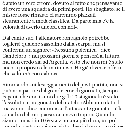
è stato un vero errore, dovuto al fatto che pensavamo
di avere una squadra da primi posti. Ho sbagliato, se il
mister fosse rimasto ci saremmo piazzati
sicuramente a metà classifica. Da parte mia c’è la
volontà di averlo ancora con noi».
Dal canto suo, l’allenatore romagnolo potrebbe
togliersi qualche sassolino dalla scarpa, ma si
conferma un signore: «Nessuna polemica - dice
Candeloro -; nei prossimi giorni si penserà al futuro,
ma non credo sia ad Argenta, visto che non mi è stato
ancora proposto alcun rinnovo. Ho già diverse offerte
che valuterò con calma».
Ritornando sui festeggiamenti del post-partita, non si
può non partire dal grande eroe di giornata, Jacopo
Pagani, che con i suoi due gol (10 stagionali) è stato
l'assoluto protagonista del match: «Abbiamo dato il
massimo - dice commosso l’attaccante granata -, è la
squadra del mio paese, ci tenevo troppo. Quando
siamo rimasti in 10 è stata ancora più dura, un po’
come la nostra stagione, visto che ci davano quasi per