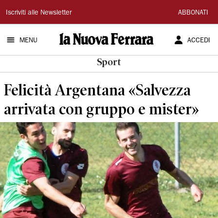
La
Iscriviti alle Newsletter
ABBONATI
Nuova
MENU
ACCEDI
Ferrara
Sport
Felicità Argentana «Salvezza
arrivata con gruppo e mister»