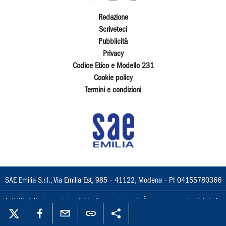
Redazione
Scriveteci
Pubblicità
Privacy
Codice Etico e Modello 231
Cookie policy
Termini e condizioni
SAE Emilia S.r.l., Via Emilia Est, 985 – 41122, Modena – PI 04155780366
I diritti delle immagini e dei testi sono riservati. È espressamente vietata la
loro riproduzione con qualsiasi mezzo e l'adattamento totale o parziale.