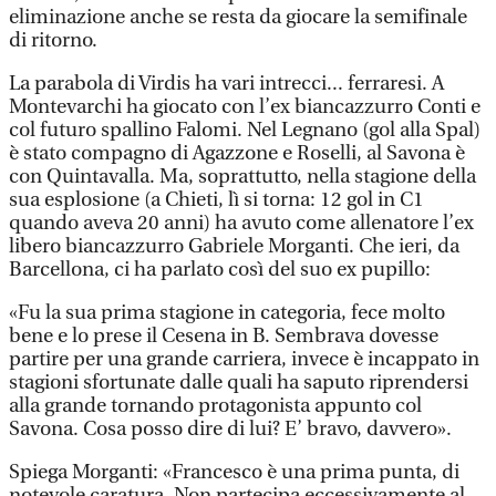
eliminazione anche se resta da giocare la semifinale
di ritorno.
La parabola di Virdis ha vari intrecci... ferraresi. A
Montevarchi ha giocato con l’ex biancazzurro Conti e
col futuro spallino Falomi. Nel Legnano (gol alla Spal)
è stato compagno di Agazzone e Roselli, al Savona è
con Quintavalla. Ma, soprattutto, nella stagione della
sua esplosione (a Chieti, lì si torna: 12 gol in C1
quando aveva 20 anni) ha avuto come allenatore l’ex
libero biancazzurro Gabriele Morganti. Che ieri, da
Barcellona, ci ha parlato così del suo ex pupillo:
«Fu la sua prima stagione in categoria, fece molto
bene e lo prese il Cesena in B. Sembrava dovesse
partire per una grande carriera, invece è incappato in
stagioni sfortunate dalle quali ha saputo riprendersi
alla grande tornando protagonista appunto col
Savona. Cosa posso dire di lui? E’ bravo, davvero».
Spiega Morganti: «Francesco è una prima punta, di
notevole caratura. Non partecipa eccessivamente al