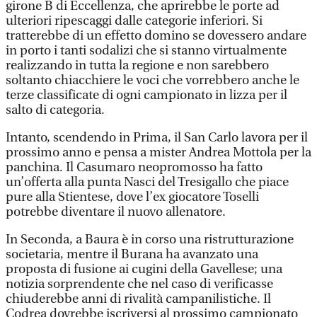
girone B di Eccellenza, che aprirebbe le porte ad
ulteriori ripescaggi dalle categorie inferiori. Si
tratterebbe di un effetto domino se dovessero andare
in porto i tanti sodalizi che si stanno virtualmente
realizzando in tutta la regione e non sarebbero
soltanto chiacchiere le voci che vorrebbero anche le
terze classificate di ogni campionato in lizza per il
salto di categoria.
Intanto, scendendo in Prima, il San Carlo lavora per il
prossimo anno e pensa a mister Andrea Mottola per la
panchina. Il Casumaro neopromosso ha fatto
un’offerta alla punta Nasci del Tresigallo che piace
pure alla Stientese, dove l’ex giocatore Toselli
potrebbe diventare il nuovo allenatore.
In Seconda, a Baura è in corso una ristrutturazione
societaria, mentre il Burana ha avanzato una
proposta di fusione ai cugini della Gavellese; una
notizia sorprendente che nel caso di verificasse
chiuderebbe anni di rivalità campanilistiche. Il
Codrea dovrebbe iscriversi al prossimo campionato