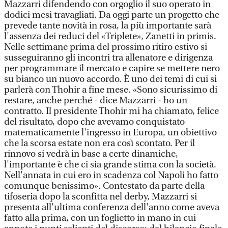
Mazzarri difendendo con orgoglio il suo operato in
dodici mesi travagliati. Da oggi parte un progetto che
prevede tante novità in rosa, la più importante sarà
l'assenza dei reduci del «Triplete», Zanetti in primis.
Nelle settimane prima del prossimo ritiro estivo si
susseguiranno gli incontri tra allenatore e dirigenza
per programmare il mercato e capire se mettere nero
su bianco un nuovo accordo. È uno dei temi di cui si
parlerà con Thohir a fine mese. «Sono sicurissimo di
restare, anche perché - dice Mazzarri - ho un
contratto. Il presidente Thohir mi ha chiamato, felice
del risultato, dopo che avevamo conquistato
matematicamente l'ingresso in Europa, un obiettivo
che la scorsa estate non era così scontato. Per il
rinnovo si vedrà in base a certe dinamiche,
l'importante è che ci sia grande stima con la società.
Nell'annata in cui ero in scadenza col Napoli ho fatto
comunque benissimo». Contestato da parte della
tifoseria dopo la sconfitta nel derby, Mazzarri si
presenta all'ultima conferenza dell'anno come aveva
fatto alla prima, con un foglietto in mano in cui