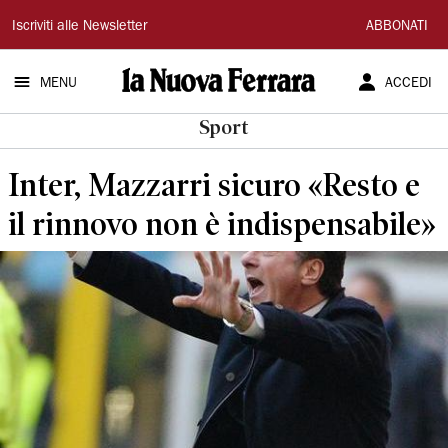
La
Iscriviti alle Newsletter
ABBONATI
Nuova
MENU
ACCEDI
Ferrara
Sport
Inter, Mazzarri sicuro «Resto e
il rinnovo non è indispensabile»