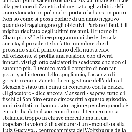
annota i punti salienti del discorso: dal bilancio finale
alla gestione di Zanetti, dal mercato agli arbitri. «Mi
sono stancato un po’ ma ho portato la barca in porto.
Non so come si possa parlare di un anno negativo
quando si raggiungono gli obiettivi. Parlano i fatti, è il
miglior risultato degli ultimi tre anni. Il ritorno in
Champions? Le linee programmatiche le detta la
società, il presidente ha fatto intendere che il
prossimo sarà il primo anno della nuova era».
All'orizzonte si profila una stagione con diversi
innesti, visti gli otto calciatori in scadenza che non ci
saranno più. Il tecnico avrà il compito di non far
pesare, all'interno dello spogliatoio, l'assenza di
giocatori come Zanetti, la cui gestione dell'addio al
Meazza è stato tra i punti di contrasto con la piazza.
«Il giocatore - dice ancora Mazzarri - sapeva tutto e i
fischi di San Siro erano circoscritti a questo episodio,
ma i risultati mi hanno dato ragione perché quando è
entrato ha dato il suo contributo. Il tecnico non si
sbilancia troppo in chiave mercato ma lascia
trapelare la volontà di assicurarsi un «metodista alla
Luiz Gustavo», centrocampista del Wolfsburg e della