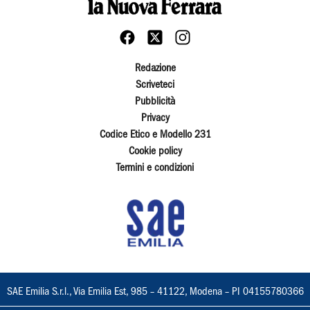
Redazione
Scriveteci
Pubblicità
Privacy
Codice Etico e Modello 231
Cookie policy
Termini e condizioni
SAE Emilia S.r.l., Via Emilia Est, 985 – 41122, Modena – PI 04155780366