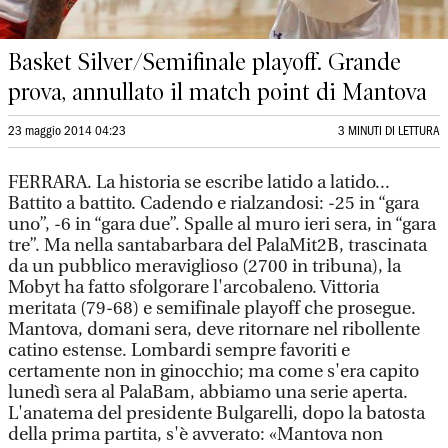
Basket Silver/Semifinale playoff. Grande
prova, annullato il match point di Mantova
23 maggio 2014 04:23
3 MINUTI DI LETTURA
FERRARA. La historia se escribe latido a latido...
Battito a battito. Cadendo e rialzandosi: -25 in “gara
uno”, -6 in “gara due”. Spalle al muro ieri sera, in “gara
tre”. Ma nella santabarbara del PalaMit2B, trascinata
da un pubblico meraviglioso (2700 in tribuna), la
Mobyt ha fatto sfolgorare l'arcobaleno. Vittoria
meritata (79-68) e semifinale playoff che prosegue.
Mantova, domani sera, deve ritornare nel ribollente
catino estense. Lombardi sempre favoriti e
certamente non in ginocchio; ma come s'era capito
lunedì sera al PalaBam, abbiamo una serie aperta.
L'anatema del presidente Bulgarelli, dopo la batosta
della prima partita, s'è avverato: «Mantova non