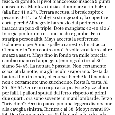
fisico, di gomito. Il pivot biancorosso insacca 9 punti
consecutivi. Mantova inizia a dominare a rimbalzo
(alla fine 41 a 27). Ferrara accusa, il break ospite è
pesante: 0-14. La Mobyt si stringe sotto, la coperta è
corta perché Alibegovic ha spazio dal perimetro e
insacca un paio di triple. Dote mangiata: 42-40 al 26'.
In regia per fortuna ci sono occhi e gambe. Ferri
straripa personalità, Mays accetta la sofferenza.
Isolamento per Amici spalle a canestro: lui attacca
Clemente in “uno contro uno”. A volte va al ferro, altre
smazza assist. Mays fino in fondo tra mille braccia:
cambio mano ed appoggio. Jennings da tre: al 30'
siamo 54-45. La nottata è passata. Non certamente
scacciata la notte, ma gli incubi svaporano. Resta da
battersi fino in fondo, of course. Perché la Dinamica
non è certamente uno zuccherino. Resta lì, tosta. Al
35': 59-54. Ora è un corpo a corpo. Esce Spizzichini
per falli. I palloni sputati dal ferro, rispetto ai primi
due quarti, ora sono sovente in mani lombarde. Terzo
“brividino”: Ferri in panca per una leggera distorsione
alla caviglia sinistra. Rientra e al 38' Mobyt avanti 69-
59. Una fiammata di Losi (5 filati) è il colpo di coda