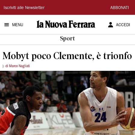
La
Iscriviti alle Newsletter
ABBONATI
Nuova
MENU
ACCEDI
Ferrara
Sport
Mobyt poco Clemente, è trionfo
di Marco Nagliati