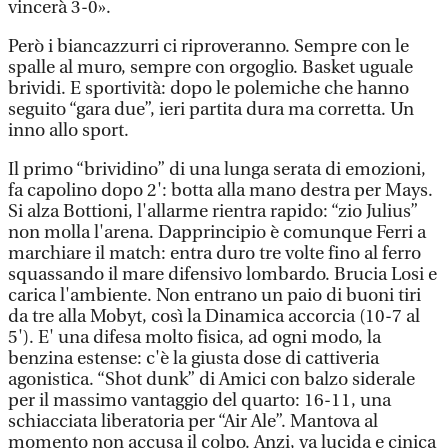
vincerà 3-0».
Però i biancazzurri ci riproveranno. Sempre con le
spalle al muro, sempre con orgoglio. Basket uguale
brividi. E sportività: dopo le polemiche che hanno
seguito “gara due”, ieri partita dura ma corretta. Un
inno allo sport.
Il primo “brividino” di una lunga serata di emozioni,
fa capolino dopo 2': botta alla mano destra per Mays.
Si alza Bottioni, l'allarme rientra rapido: “zio Julius”
non molla l'arena. Dapprincipio è comunque Ferri a
marchiare il match: entra duro tre volte fino al ferro
squassando il mare difensivo lombardo. Brucia Losi e
carica l'ambiente. Non entrano un paio di buoni tiri
da tre alla Mobyt, così la Dinamica accorcia (10-7 al
5'). E' una difesa molto fisica, ad ogni modo, la
benzina estense: c'è la giusta dose di cattiveria
agonistica. “Shot dunk” di Amici con balzo siderale
per il massimo vantaggio del quarto: 16-11, una
schiacciata liberatoria per “Air Ale”. Mantova al
momento non accusa il colpo. Anzi, va lucida e cinica