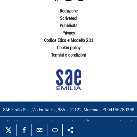
Redazione
Scriveteci
Pubblicità
Privacy
Codice Etico e Modello 231
Cookie policy
Termini e condizioni
SAE Emilia S.r.l., Via Emilia Est, 985 – 41122, Modena – PI 04155780366
I diritti delle immagini e dei testi sono riservati. È espressamente vietata la
loro riproduzione con qualsiasi mezzo e l'adattamento totale o parziale.