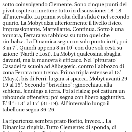
sotto coinvolgendo Clemente. Sono cinque punti del
pivot ospite a rimettere tutto in discussione: 18-18
all'intervallo. La prima svolta della sfida è nel secondo
quarto. La Mobyt alza ulteriormente il livello fisico.
Impressionante. Martellante. Continua. Sotto è una
tonnara, Ferrara va rabbiosa su tutto quel che
rimbalza. La Dinamica segna un solo punto in 6'; poi
3 in 7'. Quindi appena 8 in 10' con due soli cesti su
azione (Nardi e Losi). La Mobyt qualcosina sbaglia,
davanti, ma la manovra è efficace. Nel “pitturato”
Casadei fa scuola ad Alibegovic, contro l'abbozzo di
zona Ferrara non trema. Prima tripla estense al 13'
(Mays), bis di Ferri: la gara si spacca. Mobyt avanti 29-
19 al 15'. Secondo “brividino”: ginocchiata alla
schiena, Jennings a terra. Poi si rialza; poi cattura un
rebounds offensivo; poi segna con libero aggiuntivo.
E' il “+13” al 17' (31-19). All'intervallo lungo il
tabellone segna 36-26.
La ripartenza sembra prato fiorito, invece... La
Dinamica ringhia. Tutto Clemente: di sponda, di