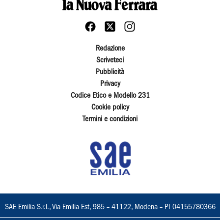
Redazione
Scriveteci
Pubblicità
Privacy
Codice Etico e Modello 231
Cookie policy
Termini e condizioni
SAE Emilia S.r.l., Via Emilia Est, 985 – 41122, Modena – PI 04155780366