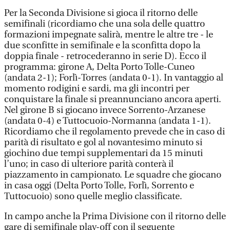
Per la Seconda Divisione si gioca il ritorno delle
semifinali (ricordiamo che una sola delle quattro
formazioni impegnate salirà, mentre le altre tre - le
due sconfitte in semifinale e la sconfitta dopo la
doppia finale - retrocederanno in serie D). Ecco il
programma: girone A, Delta Porto Tolle-Cuneo
(andata 2-1); Forlì-Torres (andata 0-1). In vantaggio al
momento rodigini e sardi, ma gli incontri per
conquistare la finale si preannunciano ancora aperti.
Nel girone B si giocano invece Sorrento-Arzanese
(andata 0-4) e Tuttocuoio-Normanna (andata 1-1).
Ricordiamo che il regolamento prevede che in caso di
parità di risultato e gol al novantesimo minuto si
giochino due tempi supplementari da 15 minuti
l’uno; in caso di ulteriore parità conterà il
piazzamento in campionato. Le squadre che giocano
in casa oggi (Delta Porto Tolle, Forlì, Sorrento e
Tuttocuoio) sono quelle meglio classificate.
In campo anche la Prima Divisione con il ritorno delle
gare di semifinale play-off con il seguente