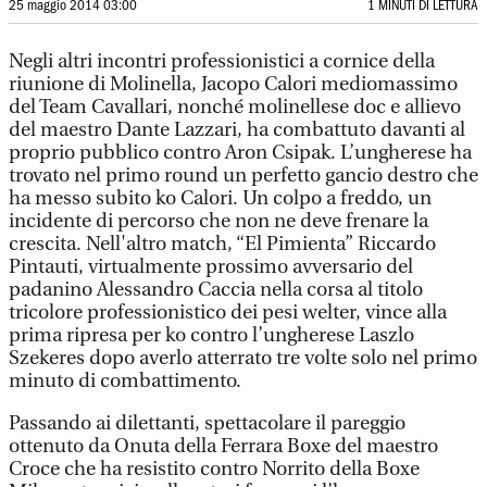
25 maggio 2014 03:00
1 MINUTI DI LETTURA
Negli altri incontri professionistici a cornice della
riunione di Molinella, Jacopo Calori mediomassimo
del Team Cavallari, nonché molinellese doc e allievo
del maestro Dante Lazzari, ha combattuto davanti al
proprio pubblico contro Aron Csipak. L’ungherese ha
trovato nel primo round un perfetto gancio destro che
ha messo subito ko Calori. Un colpo a freddo, un
incidente di percorso che non ne deve frenare la
crescita. Nell'altro match, “El Pimienta” Riccardo
Pintauti, virtualmente prossimo avversario del
padanino Alessandro Caccia nella corsa al titolo
tricolore professionistico dei pesi welter, vince alla
prima ripresa per ko contro l’ungherese Laszlo
Szekeres dopo averlo atterrato tre volte solo nel primo
minuto di combattimento.
Passando ai dilettanti, spettacolare il pareggio
ottenuto da Onuta della Ferrara Boxe del maestro
Croce che ha resistito contro Norrito della Boxe