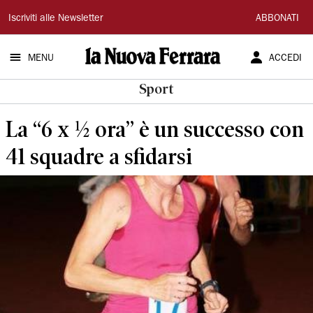
La
Iscriviti alle Newsletter
ABBONATI
Nuova
MENU
ACCEDI
Ferrara
Sport
La “6 x ½ ora” è un successo con
41 squadre a sfidarsi