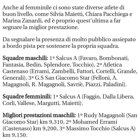
Anche al femminile ci sono state diverse atlete di
buon livello, come Silvia Maietti, Chiara Pacchiega e
Marina Zanardi, ed è proprio quest’ultima a far
segnare la miglior prestazione.
Da segnalare la presenza di molto pubblico assiepato
a bordo pista per sostenere la propria squadra.
Squadre maschili:
1ª Salcus A (Favaro, Bombonati,
Fantasia, Bedin, Splendore, Tocchio), 2ª Atletica
Castenaso (Errami, Zambelli, Fattori, Cortelli, Grande,
Generali), 3ª G.S San Giacomo Star (Felloni, A.
Magagnoli, R. Magagnoli, Savriè, Piazzi, Paladini).
Squadre femminili:
1ª Salcus A (Faggin, Dalla Libera,
Corli, Vallese, Margutti, Maietti).
Migliori prestazioni maschili:
1º Rudy Magagnoli (San
Giacomo Star) km 9,310, 2º Mohamed Errami
(Castenaso) km 9,200, 3º Massimo Tocchio (Salcus A)
km 9,150.