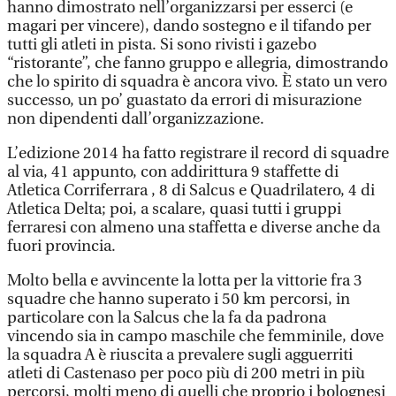
hanno dimostrato nell’organizzarsi per esserci (e
magari per vincere), dando sostegno e il tifando per
tutti gli atleti in pista. Si sono rivisti i gazebo
“ristorante”, che fanno gruppo e allegria, dimostrando
che lo spirito di squadra è ancora vivo. È stato un vero
successo, un po’ guastato da errori di misurazione
non dipendenti dall’organizzazione.
L’edizione 2014 ha fatto registrare il record di squadre
al via, 41 appunto, con addirittura 9 staffette di
Atletica Corriferrara , 8 di Salcus e Quadrilatero, 4 di
Atletica Delta; poi, a scalare, quasi tutti i gruppi
ferraresi con almeno una staffetta e diverse anche da
fuori provincia.
Molto bella e avvincente la lotta per la vittorie fra 3
squadre che hanno superato i 50 km percorsi, in
particolare con la Salcus che la fa da padrona
vincendo sia in campo maschile che femminile, dove
la squadra A è riuscita a prevalere sugli agguerriti
atleti di Castenaso per poco più di 200 metri in più
percorsi, molti meno di quelli che proprio i bolognesi