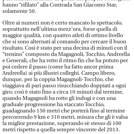
hanno “rifilato” alla Contrada San Giacomo Star,
solamente 50.
Oltre ai numeri non è certo mancato lo spettacolo,
soprattutto nell’ultima mezz’ora, forse quella di
maggior qualità, con quattro atleti di ottimo livello
che si sono alternati al comando per cercare il buon
risultato. Così è stato per una decina di minuti con il
“trenino” composto da Magagnoli, Tocchio, Andreella
e Generali, che ha retto il ritmo fin che ha potuto per
poi cedere il passo (come ha fatto ancor prima
Andreella) ai più illustri colleghi. Campo libero,
dunque, per la coppia Magagnoli-Tocchio, che
viaggiava di pari passo risucchiando doppiati a ogni
giro; così è stato fino a circa 10 minuti dal termine,
quando Magagnoli ha rotto gli indugi e con una
graduale progressione ha staccato Tocchio,
guadagnando 150 metri che porterà fino al termine
percorrendo 9 km e 310 metri, misura che gli è valsa
la miglior prestazione, superando sè stesso di 100
metri rispetto a quella sempre vincente del 2013.