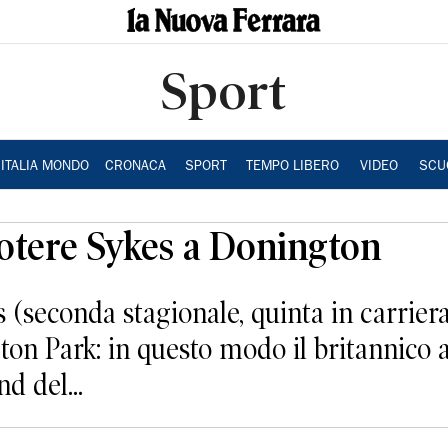
Sport
ITALIA MONDO
CRONACA
SPORT
TEMPO LIBERO
VIDEO
SCU
potere Sykes a Donington
 (seconda stagionale, quinta in carrie
n Park: in questo modo il britannico al
d del...