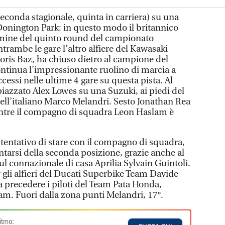
econda stagionale, quinta in carriera) su una
onington Park: in questo modo il britannico
termine del quinto round del campionato
rambe le gare l’altro alfiere del Kawasaki
Loris Baz, ha chiuso dietro al campione del
ntinua l’impressionante ruolino di marcia a
essi nelle ultime 4 gare su questa pista. Al
 piazzato Alex Lowes su una Suzuki, ai piedi del
dell’italiano Marco Melandri. Sesto Jonathan Rea
ntre il compagno di squadra Leon Haslam è
tentativo di stare con il compagno di squadra,
ntarsi della seconda posizione, grazie anche al
l connazionale di casa Aprilia Sylvain Guintoli.
 gli alfieri del Ducati Superbike Team Davide
a precedere i piloti del Team Pata Honda,
m. Fuori dalla zona punti Melandri, 17°.
itmo: