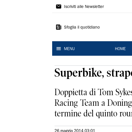
La
Iscriviti alle Newsletter
Nuova
Ferrara
Sfoglia il quotidiano
MENU
HOME
Superbike, stra
Doppietta di Tom Sykes
Racing Team a Doningto
termine del quinto roun
26 maggio 2014 03:01