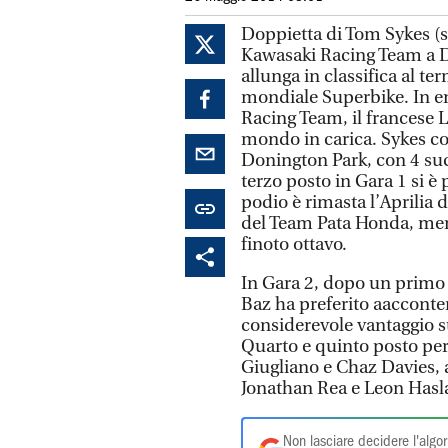
Doppietta di Tom Sykes (s
Kawasaki Racing Team a D
allunga in classifica al 
mondiale Superbike. In ent
Racing Team, il francese 
mondo in carica. Sykes co
Donington Park, con 4 succ
terzo posto in Gara 1 si è
podio è rimasta l’Aprilia 
del Team Pata Honda, me
finoto ottavo.
In Gara 2, dopo un primo 
Baz ha preferito aacconte
considerevole vantaggio su
Quarto e quinto posto per
Giugliano e Chaz Davies, 
Jonathan Rea e Leon Hasla
Non lasciare decidere l'algor