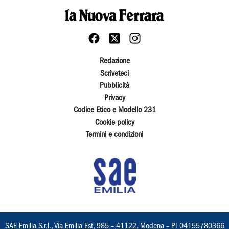
Redazione
Scriveteci
Pubblicità
Privacy
Codice Etico e Modello 231
Cookie policy
Termini e condizioni
SAE Emilia S.r.l., Via Emilia Est, 985 – 41122, Modena – PI 04155780366