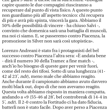
capire quanto le due compagini riusciranno a
recuperare dal punto di vista fisico. A questo punto
non guardiamo più all’aspetto tecnico: chi recupera
di più e avrà più spinta, vincerà la gara. Abbiamo il
50% delle possibilità di vincere - ha chiuso Salvi -,
convinto che domenica sarà una battaglia di muscoli,
ma noi ci siamo. E, se passeremo contro Piacenza, la
promozione in Silver non sarà così utopistica».
Lorenzo Andreani è stato fra i protagonisti del bel
successo contro Piacenza l’altra sera: «È andata bene
- dirà il numero 30 della Tramec a fine match -,
anch’io ho bisogno di queste gare per venir fuori,
come del resto dei tifosi. Sotto di una lunghezza (41-
42 al 23’,
ndr
), meno male che abbiamo reagito.
Anche durante il campionato abbiamo avuto davvero
molti black out, dopo di che non avevamo reagito.
Questa volta abbiamo risposto in maniera compatta,
andando a +9 (55-46 al 28’, bel controbreak di 14-4 in
5’,
ndr
). Il 2-0 contro la Fortitudo ci ha dato fiducia,
batterli non è stato facile. Dopo aver perso a Piacenza