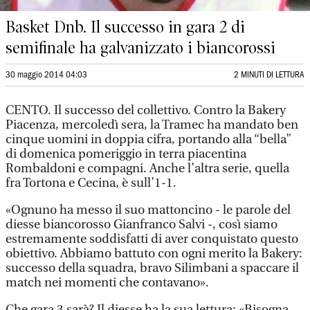
Basket Dnb. Il successo in gara 2 di
semifinale ha galvanizzato i biancorossi
30 maggio 2014 04:03
2 MINUTI DI LETTURA
CENTO. Il successo del collettivo. Contro la Bakery
Piacenza, mercoledì sera, la Tramec ha mandato ben
cinque uomini in doppia cifra, portando alla “bella”
di domenica pomeriggio in terra piacentina
Rombaldoni e compagni. Anche l’altra serie, quella
fra Tortona e Cecina, è sull’1-1.
«Ognuno ha messo il suo mattoncino - le parole del
diesse biancorosso Gianfranco Salvi -, così siamo
estremamente soddisfatti di aver conquistato questo
obiettivo. Abbiamo battuto con ogni merito la Bakery:
successo della squadra, bravo Silimbani a spaccare il
match nei momenti che contavano».
Che gara 3 sarà? Il diesse ha la sua lettura: «Bisogna