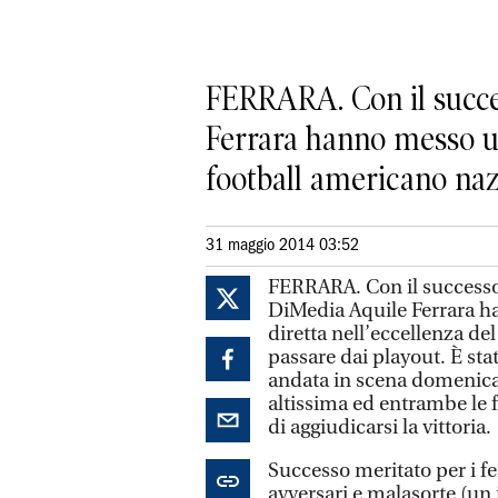
FERRARA. Con il succes
Ferrara hanno messo un
football americano nazi
31 maggio 2014 03:52
FERRARA. Con il successo p
DiMedia Aquile Ferrara h
diretta nell’eccellenza de
passare dai playout. È sta
andata in scena domenica a
altissima ed entrambe le
di aggiudicarsi la vittoria.
Successo meritato per i fer
avversari e malasorte (un 