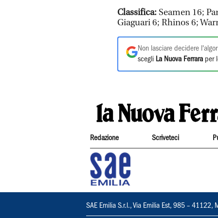
Classifica:
Seamen 16; Pan
Giaguari 6; Rhinos 6; Warr
Non lasciare decidere l'algor
scegli
La Nuova Ferrara
per l
Redazione
Scriveteci
P
SAE Emilia S.r.l., Via Emilia Est, 985 – 411