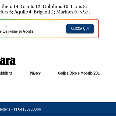
thers 14; Giants 12; Dolphins 10; Lions 8;
iors 6;
Aquile 4;
Briganti 2; Marines 0.
(d.c.)
itmo:
CLICCA QUI
e tue notizie su Google
ubblicità
Privacy
Codice Etico e Modello 231
22, Modena – PI 04155780366