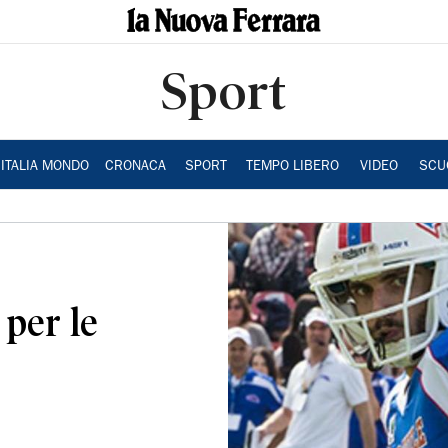
Sport
ITALIA MONDO
CRONACA
SPORT
TEMPO LIBERO
VIDEO
SCU
 per le