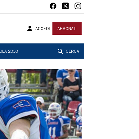
ACCEDI
ABBONATI
OLA 2030
CERCA