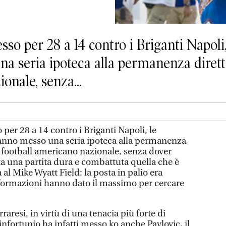
so per 28 a 14 contro i Briganti Napoli
a seria ipoteca alla permanenza diretta
onale, senza...
er 28 a 14 contro i Briganti Napoli, le
anno messo una seria ipoteca alla permanenza
l football americano nazionale, senza dover
ta una partita dura e combattuta quella che è
l Mike Wyatt Field: la posta in palio era
 formazioni hanno dato il massimo per cercare
raresi, in virtù di una tenacia più forte di
infortunio ha infatti messo ko anche Pavlovic, il