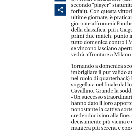
secondo “player” statunit
forfait). Con questa vittor
ultime giornate, è pratica
giornate affronterà Panth
della classifica, più i Gia
primi due match, punto int
tutto domenica contro i 
se vincono lasciano aperto
vedrà affrontare a Milano i
Tornando a domenica scors
imbrigliare il pur valido 
nel ruolo di quarterback)
suggellata nel finale dal 
Cavallino. Grande la sodd
«Un successo straordinari
hanno dato il loro apport
nonostante la cattiva sort
credendoci sino alla fine
decisamente più vicina e q
maniera più serena e con