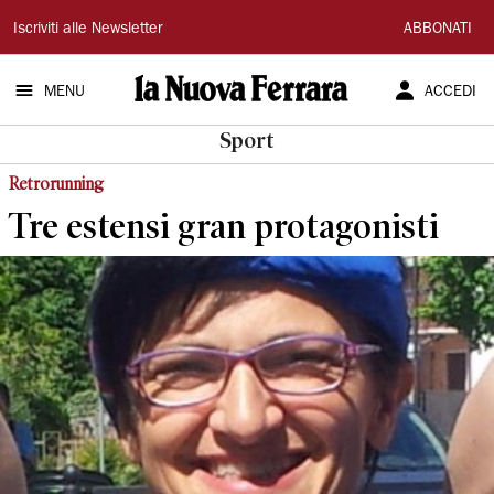
La
Iscriviti alle Newsletter
ABBONATI
Nuova
MENU
ACCEDI
Ferrara
Sport
Retrorunning
Tre estensi gran protagonisti