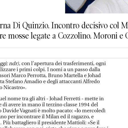
rna Di Quinzio. Incontro decisivo col Mi
ltre mosse legate a Cozzolino. Moroni e
ggi; ndr)
, con l’apertura dei trasferimenti, ogni
lizzare i primi colpi. I nomi a un passo dalla
ensori Marco Perrotta, Bruno Martella e Johad
ta Stefano Amadio e degli attaccanti Alfredo
 Nicastro».
l nome tra gli altri - Johad Ferretti - mette in
e di avere in mano il terzino classe 1994 del
ro Davide Vagnati è molto pacato: «Io mercoledì
o per incontrare il Milan ed il ragazzo, e
 Più battagliero il presidente Mattioli: «Se il