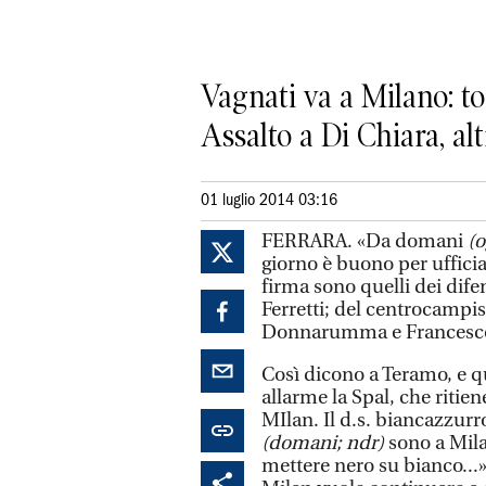
Vagnati va a Milano: to
Assalto a Di Chiara, a
01 luglio 2014 03:16
FERRARA. «Da domani
(o
giorno è buono per ufficia
firma sono quelli dei dif
Ferretti; del centrocampis
Donnarumma e Francesco
Così dicono a Teramo, e que
allarme la Spal, che ritien
MIlan. Il d.s. biancazzur
(domani; ndr)
sono a Milan
mettere nero su bianco...».