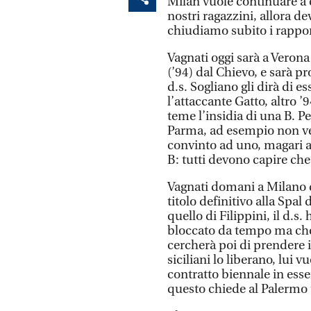
Milan vuole continuare a c
nostri ragazzini, allora d
chiudiamo subito i rappor
Vagnati oggi sarà a Verona
(’94) dal Chievo, e sarà pr
d.s. Sogliano gli dirà di 
l’attaccante Gatto, altro ’9
teme l’insidia di una B. P
Parma, ad esempio non ver
convinto ad uno, magari a
B: tutti devono capire che 
Vagnati domani a Milano de
titolo definitivo alla Spal 
quello di Filippini, il d.s.
bloccato da tempo ma che
cercherà poi di prendere il
siciliani lo liberano, lui 
contratto biennale in esser
questo chiede al Palermo u