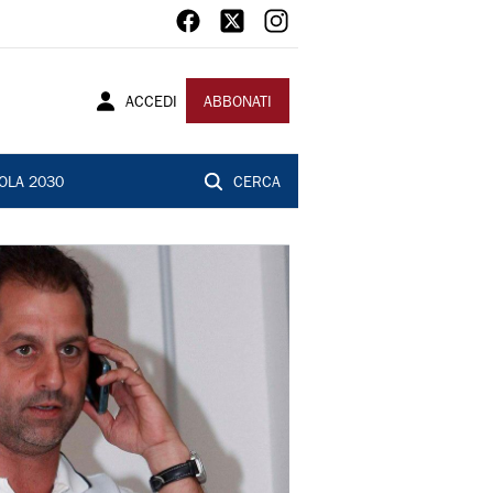
ACCEDI
ABBONATI
OLA 2030
CERCA