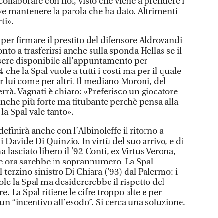
ollaborare con noi, visto che viene a prendere i
eve mantenere la parola che ha dato. Altrimenti
ti».
 per firmare il prestito del difensore Aldrovandi
onto a trasferirsi anche sulla sponda Hellas se il
essere disponibile all’appuntamento per
4 che la Spal vuole a tutti i costi ma per il quale
er lui come per altri. Il mediano Moroni, del
rà. Vagnati è chiaro: «Preferisco un giocatore
nche più forte ma titubante perchè pensa alla
la Spal vale tanto».
finirà anche con l’Albinoleffe il ritorno a
di Davide Di Quinzio. In virtù del suo arrivo, e di
 ha lasciato libero il ’92 Conti, ex Virtus Verona,
 ora sarebbe in soprannumero. La Spal
 terzino sinistro Di Chiara (’93) dal Palermo: i
vuole la Spal ma desidererebbe il rispetto del
e. La Spal ritiene le cifre troppo alte e per
n “incentivo all’esodo”. Si cerca una soluzione.