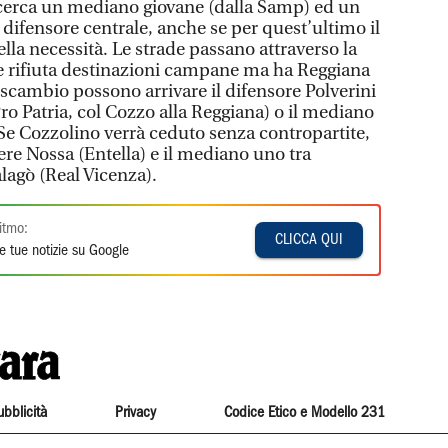
 cerca un mediano giovane (dalla Samp) ed un
n difensore centrale, anche se per quest’ultimo il
ella necessità. Le strade passano attraverso la
e rifiuta destinazioni campane ma ha Reggiana
no scambio possono arrivare il difensore Polverini
Pro Patria, col Cozzo alla Reggiana) o il mediano
 Se Cozzolino verrà ceduto senza contropartite,
sere Nossa (Entella) e il mediano uno tra
lagò (Real Vicenza).
itmo:
CLICCA QUI
e tue notizie su Google
ubblicità
Privacy
Codice Etico e Modello 231