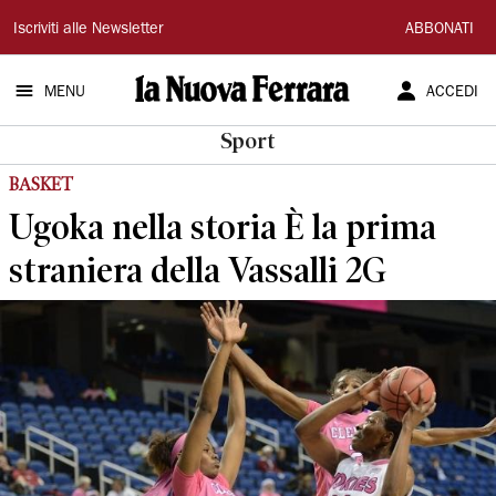
La
Iscriviti alle Newsletter
ABBONATI
Nuova
MENU
ACCEDI
Ferrara
Sport
BASKET
Ugoka nella storia È la prima
straniera della Vassalli 2G