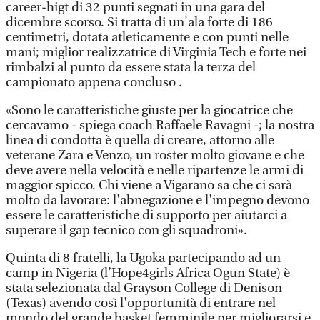
career-higt di 32 punti segnati in una gara del
dicembre scorso. Si tratta di un'ala forte di 186
centimetri, dotata atleticamente e con punti nelle
mani; miglior realizzatrice di Virginia Tech e forte nei
rimbalzi al punto da essere stata la terza del
campionato appena concluso .
«Sono le caratteristiche giuste per la giocatrice che
cercavamo - spiega coach Raffaele Ravagni -; la nostra
linea di condotta è quella di creare, attorno alle
veterane Zara e Venzo, un roster molto giovane e che
deve avere nella velocità e nelle ripartenze le armi di
maggior spicco. Chi viene a Vigarano sa che ci sarà
molto da lavorare: l'abnegazione e l'impegno devono
essere le caratteristiche di supporto per aiutarci a
superare il gap tecnico con gli squadroni».
Quinta di 8 fratelli, la Ugoka partecipando ad un
camp in Nigeria (l’Hope4girls Africa Ogun State) è
stata selezionata dal Grayson College di Denison
(Texas) avendo così l'opportunità di entrare nel
mondo del grande basket femminile per migliorarsi e