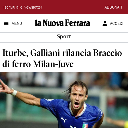
La
Iscriviti alle Newsletter
ABBONATI
Nuova
MENU
ACCEDI
Ferrara
Sport
Iturbe, Galliani rilancia Braccio
di ferro Milan-Juve