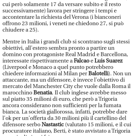
cui però solamente 17 da versare subito e il resto
successivamente) lavora per stringere i tempi e
accontentare la richiesta del Verona (i bianconeri
offrono 23 milioni, i veneti ne chiedono 27, si può
chiudere a 25).
Mentre in Italia i grandi club si scontrano sugli stessi
obiettivi, all'estero sembra pronto a partire un
domino con protagoniste Real Madrid e Barcellona,
interessate rispettivamente a
Falcao
e
Luis Suarez
(Liverpool e Monaco a quel punto potrebbero
chiedere informazioni al Milan per
Balotelli
). Non un
attaccante, ma un difensore, è invece l'obiettivo di
mercato del Manchester City che vuole dalla Roma il
marocchino
Benatia
. Il club inglese avrebbe messo
sul piatto 35 milioni di euro, che però a Trigoria
ancora considerano non sufficienti per la fumata
bianca. La società giallorossa, infatti, potrebbe dare
l'ok per un'offerta da 30 milioni più il cartellino del
difensore serbo
Nastastic
(valutato 15 milioni, e il cui
procuratore italiano, Berti, è stato avvistato a Trigoria