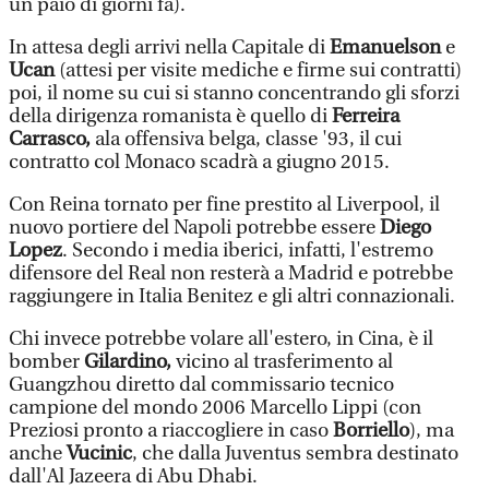
un paio di giorni fa).
In attesa degli arrivi nella Capitale di
Emanuelson
e
Ucan
(attesi per visite mediche e firme sui contratti)
poi, il nome su cui si stanno concentrando gli sforzi
della dirigenza romanista è quello di
Ferreira
Carrasco,
ala offensiva belga, classe '93, il cui
contratto col Monaco scadrà a giugno 2015.
Con Reina tornato per fine prestito al Liverpool, il
nuovo portiere del Napoli potrebbe essere
Diego
Lopez
. Secondo i media iberici, infatti, l'estremo
difensore del Real non resterà a Madrid e potrebbe
raggiungere in Italia Benitez e gli altri connazionali.
Chi invece potrebbe volare all'estero, in Cina, è il
bomber
Gilardino,
vicino al trasferimento al
Guangzhou diretto dal commissario tecnico
campione del mondo 2006 Marcello Lippi (con
Preziosi pronto a riaccogliere in caso
Borriello
), ma
anche
Vucinic
, che dalla Juventus sembra destinato
dall'Al Jazeera di Abu Dhabi.