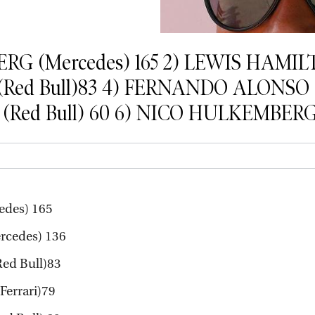
ERG (Mercedes) 165 2) LEWIS HAMILT
ed Bull)83 4) FERNANDO ALONSO (F
ed Bull) 60 6) NICO HULKEMBERG (F.
des) 165
cedes) 136
ed Bull)83
errari)79