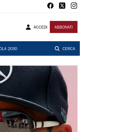
ACCEDI
ABBONATI
OLA 2030
CERCA