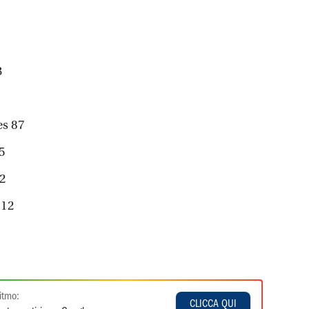
3
s 87
5
2
 12
itmo:
CLICCA QUI