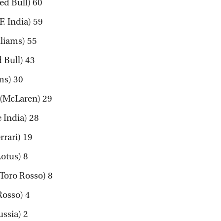
d Bull) 60
 India) 59
liams) 55
Bull) 43
ms) 30
McLaren) 29
 India) 28
rari) 19
otus) 8
oro Rosso) 8
Rosso) 4
ssia) 2