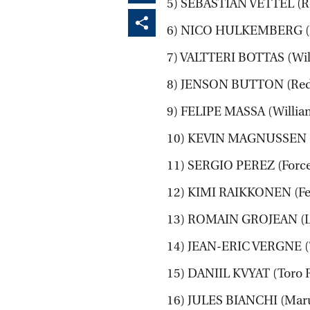
5) SEBASTIAN VETTEL (Re
6) NICO HULKEMBERG (F.
7) VALTTERI BOTTAS (Wil
8) JENSON BUTTON (Red 
9) FELIPE MASSA (Willia
10) KEVIN MAGNUSSEN (
11) SERGIO PEREZ (Force
12) KIMI RAIKKONEN (Fer
13) ROMAIN GROJEAN (L
14) JEAN-ERIC VERGNE (T
15) DANIIL KVYAT (Toro 
16) JULES BIANCHI (Maru