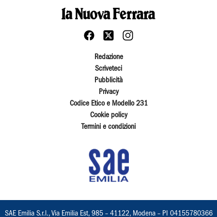
Redazione
Scriveteci
Pubblicità
Privacy
Codice Etico e Modello 231
Cookie policy
Termini e condizioni
SAE Emilia S.r.l., Via Emilia Est, 985 – 41122, Modena – PI 04155780366