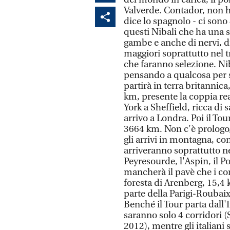
Valverde. Contador, non h
dice lo spagnolo - ci sono
questi Nibali che ha una s
gambe e anche di nervi, di 
maggiori soprattutto nel t
che faranno selezione. Niba
pensando a qualcosa per so
partirà in terra britannica
km, presente la coppia re
York a Sheffield, ricca di
arrivo a Londra. Poi il Tou
3664 km. Non c'è prologo
gli arrivi in montagna, co
arriveranno soprattutto ne
Peyresourde, l'Aspin, il P
mancherà il pavè che i cor
foresta di Arenberg, 15,4
parte della Parigi-Roubaix
Benché il Tour parta dall'I
saranno solo 4 corridori (
2012), mentre gli italiani