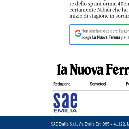
re dello sprint ormai 40en
certamente Nibali che ha 
inizio di stagione in sordi
Non lasciare decidere l'algor
scegli
La Nuova Ferrara
per l
Redazione
Scriveteci
P
SAE Emilia S.r.l., Via Emilia Est, 985 – 411