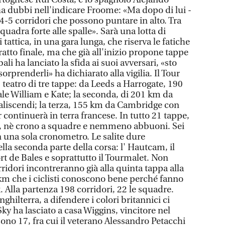
a dubbi nell'indicare Froome: «Ma dopo di lui -
 4-5 corridori che possono puntare in alto. Tra
quadra forte alle spalle». Sarà una lotta di
tattica, in una gara lunga, che riserva le fatiche
ratto finale, ma che già all'inizio propone tappe
li ha lanciato la sfida ai suoi avversari, «sto
rprenderli» ha dichiarato alla vigilia. Il Tour
, teatro di tre tappe: da Leeds a Harrogate, 190
ale William e Kate; la seconda, di 201 km da
 saliscendi; la terza, 155 km da Cambridge con
r continuerà in terra francese. In tutto 21 tappe,
, nè crono a squadre e nemmeno abbuoni. Sei
n una sola cronometro. Le salite dure
lla seconda parte della corsa: l' Hautcam, il
ort de Bales e soprattutto il Tourmalet. Non
ridori incontreranno già alla quinta tappa alla
 km che i ciclisti conoscono bene perché fanno
. Alla partenza 198 corridori, 22 le squadre.
nghilterra, a difendere i colori britannici ci
Sky ha lasciato a casa Wiggins, vincitore nel
 sono 17, fra cui il veterano Alessandro Petacchi