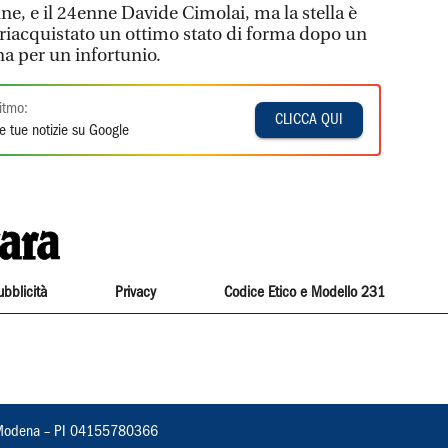
ne, e il 24enne Davide Cimolai, ma la stella è
riacquistato un ottimo stato di forma dopo un
na per un infortunio.
itmo:
CLICCA QUI
e tue notizie su Google
ubblicità
Privacy
Codice Etico e Modello 231
22, Modena – PI 04155780366