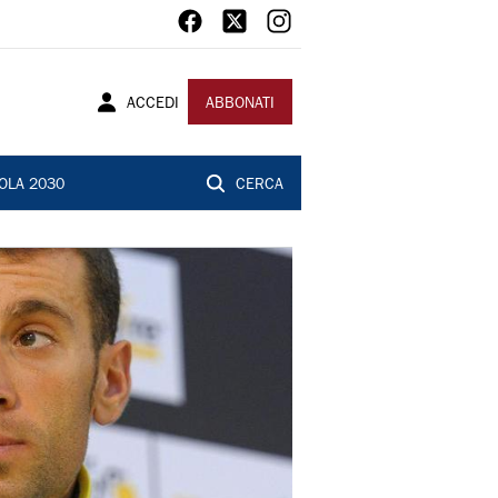
ACCEDI
ABBONATI
OLA 2030
CERCA