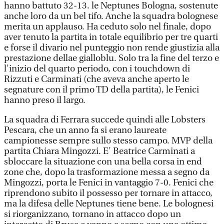
hanno battuto 32-13. le Neptunes Bologna, sostenute
anche loro da un bel tifo. Anche la squadra bolognese
merita un applauso. Ha ceduto solo nel finale, dopo
aver tenuto la partita in totale equilibrio per tre quarti
e forse il divario nel punteggio non rende giustizia alla
prestazione dellae gialloblu. Solo tra la fine del terzo e
l'inizio del quarto periodo, con i touchdown di
Rizzuti e Carminati (che aveva anche aperto le
segnature con il primo TD della partita), le Fenici
hanno preso il largo.
La squadra di Ferrara succede quindi alle Lobsters
Pescara, che un anno fa si erano laureate
campionesse sempre sullo stesso campo. MVP della
partita Chiara Mingozzi. E' Beatrice Carminati a
sbloccare la situazione con una bella corsa in end
zone che, dopo la trasformazione messa a segno da
Mingozzi, porta le Fenici in vantaggio 7-0. Fenici che
riprendono subito il possesso per tornare in attacco,
ma la difesa delle Neptunes tiene bene. Le bolognesi
si riorganizzano, tornano in attacco dopo un