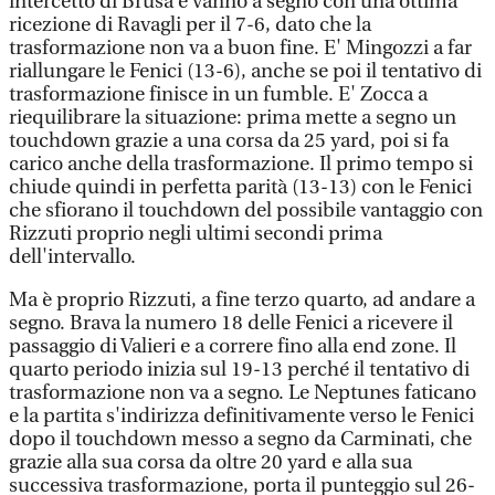
intercetto di Brusa e vanno a segno con una ottima
ricezione di Ravagli per il 7-6, dato che la
trasformazione non va a buon fine. E' Mingozzi a far
riallungare le Fenici (13-6), anche se poi il tentativo di
trasformazione finisce in un fumble. E' Zocca a
riequilibrare la situazione: prima mette a segno un
touchdown grazie a una corsa da 25 yard, poi si fa
carico anche della trasformazione. Il primo tempo si
chiude quindi in perfetta parità (13-13) con le Fenici
che sfiorano il touchdown del possibile vantaggio con
Rizzuti proprio negli ultimi secondi prima
dell'intervallo.
Ma è proprio Rizzuti, a fine terzo quarto, ad andare a
segno. Brava la numero 18 delle Fenici a ricevere il
passaggio di Valieri e a correre fino alla end zone. Il
quarto periodo inizia sul 19-13 perché il tentativo di
trasformazione non va a segno. Le Neptunes faticano
e la partita s'indirizza definitivamente verso le Fenici
dopo il touchdown messo a segno da Carminati, che
grazie alla sua corsa da oltre 20 yard e alla sua
successiva trasformazione, porta il punteggio sul 26-