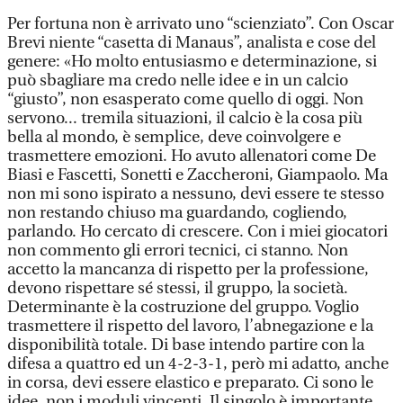
Per fortuna non è arrivato uno “scienziato”. Con Oscar
Brevi niente “casetta di Manaus”, analista e cose del
genere: «Ho molto entusiasmo e determinazione, si
può sbagliare ma credo nelle idee e in un calcio
“giusto”, non esasperato come quello di oggi. Non
servono... tremila situazioni, il calcio è la cosa più
bella al mondo, è semplice, deve coinvolgere e
trasmettere emozioni. Ho avuto allenatori come De
Biasi e Fascetti, Sonetti e Zaccheroni, Giampaolo. Ma
non mi sono ispirato a nessuno, devi essere te stesso
non restando chiuso ma guardando, cogliendo,
parlando. Ho cercato di crescere. Con i miei giocatori
non commento gli errori tecnici, ci stanno. Non
accetto la mancanza di rispetto per la professione,
devono rispettare sé stessi, il gruppo, la società.
Determinante è la costruzione del gruppo. Voglio
trasmettere il rispetto del lavoro, l’abnegazione e la
disponibilità totale. Di base intendo partire con la
difesa a quattro ed un 4-2-3-1, però mi adatto, anche
in corsa, devi essere elastico e preparato. Ci sono le
idee, non i moduli vincenti. Il singolo è importante