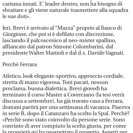
carisma innati. E’ leader dentro, non ha bisogno di
sbraitare e gli viene naturale trasmettere alla squadra
le sue doti».
Ieri, Brevi è arrivato al “Mazza” proprio al fianco di
Giorgione
, che poi si è defilato con discrezione,
lasciando il palcoscenico al neo-mister spallino,
affiancato dal patron Simone Colombarini, dal
presidente Walter Mattioli e dal d.s. Davide Vagnati.
Perchè Ferrara
Atletico, look elegante-sportivo, approccio cordiale,
stretta di mano vigorosa. Toni pacati, nessun
proclama, buona dialettica. Brevi giovedì ha
terminato il corso Master a Coverciano (la tesi verrà
discussa a settembre), ha già trovato casa a Ferrara,
domani partirà per una settimana di vacanza. Piaceva
in serie B, dopo il Catanzaro ha scelto la Spal. Perchè?
«Perchè sono stato coinvolto da persone serie. Sono
convinto di aver compiuto la scelta giusta, per come
la proprietà mi ha prospettato il progetto. Aspetti per