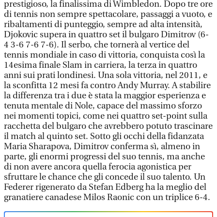
prestigioso, la finalissima di Wimbledon. Dopo tre ore
di tennis non sempre spettacolare, passaggi a vuoto, e
ribaltamenti di punteggio, sempre ad alta intensità,
Djokovic supera in quattro set il bulgaro Dimitrov (6-
4 3-6 7-6 7-6). Il serbo, che tornerà al vertice del
tennis mondiale in caso di vittoria, conquista così la
14esima finale Slam in carriera, la terza in quattro
anni sui prati londinesi. Una sola vittoria, nel 2011, e
la sconfitta 12 mesi fa contro Andy Murray. A stabilire
la differenza tra i due è stata la maggior esperienza e
tenuta mentale di Nole, capace del massimo sforzo
nei momenti topici, come nei quattro set-point sulla
racchetta del bulgaro che avrebbero potuto trascinare
il match al quinto set. Sotto gli occhi della fidanzata
Maria Sharapova, Dimitrov conferma sì, almeno in
parte, gli enormi progressi del suo tennis, ma anche
di non avere ancora quella ferocia agonistica per
sfruttare le chance che gli concede il suo talento. Un
Federer rigenerato da Stefan Edberg ha la meglio del
granatiere canadese Milos Raonic con un triplice 6-4.