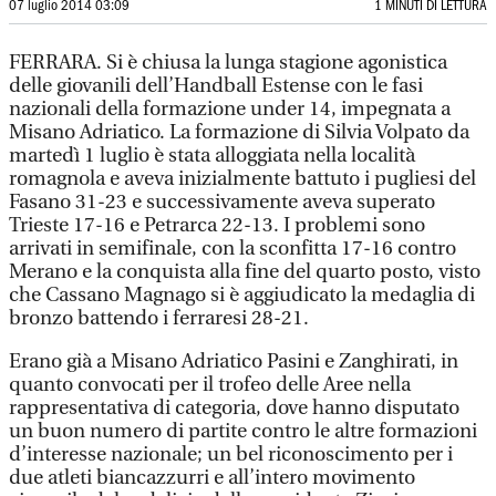
07 luglio 2014 03:09
1 MINUTI DI LETTURA
FERRARA. Si è chiusa la lunga stagione agonistica
delle giovanili dell’Handball Estense con le fasi
nazionali della formazione under 14, impegnata a
Misano Adriatico. La formazione di Silvia Volpato da
martedì 1 luglio è stata alloggiata nella località
romagnola e aveva inizialmente battuto i pugliesi del
Fasano 31-23 e successivamente aveva superato
Trieste 17-16 e Petrarca 22-13. I problemi sono
arrivati in semifinale, con la sconfitta 17-16 contro
Merano e la conquista alla fine del quarto posto, visto
che Cassano Magnago si è aggiudicato la medaglia di
bronzo battendo i ferraresi 28-21.
Erano già a Misano Adriatico Pasini e Zanghirati, in
quanto convocati per il trofeo delle Aree nella
rappresentativa di categoria, dove hanno disputato
un buon numero di partite contro le altre formazioni
d’interesse nazionale; un bel riconoscimento per i
due atleti biancazzurri e all’intero movimento