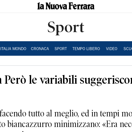
Sport
ITALIA MONDO
CRONACA
SPORT
TEMPO LIBERO
VIDEO
SCU
 Però le variabili suggerisco
acendo tutto al meglio, ed in tempi mol
to biancazzurro minimizzano: «Era nece