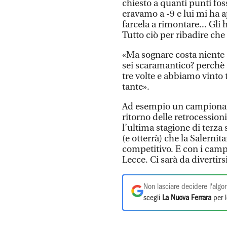
chiesto a quanti punti fos
eravamo a -9 e lui mi ha
farcela a rimontare... Gli 
Tutto ciò per ribadire ch
«Ma sognare costa niente -
sei scaramantico? perchè 
tre volte e abbiamo vinto t
tante».
Ad esempio un campionato 
ritorno delle retrocessioni
l’ultima stagione di terza 
(e otterrà) che la Salernit
competitivo. E con i camp
Lecce. Ci sarà da divertirs
Non lasciare decidere l'algor
scegli
La Nuova Ferrara
per l