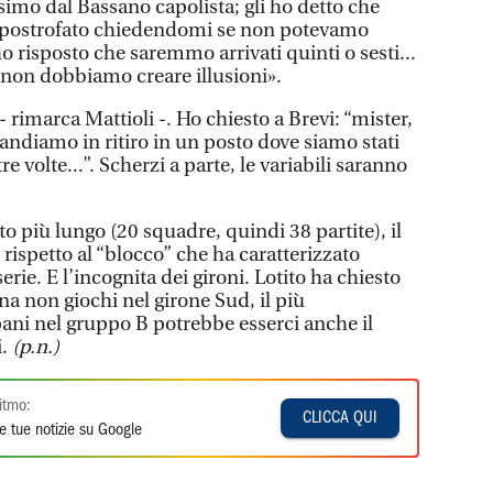
simo dal Bassano capolista; gli ho detto che
 apostrofato chiedendomi se non potevamo
ho risposto che saremmo arrivati quinti o sesti...
e non dobbiamo creare illusioni».
 rimarca Mattioli -. Ho chiesto a Brevi: “mister,
andiamo in ritiro in un posto dove siamo stati
re volte...”. Scherzi a parte, le variabili saranno
più lungo (20 squadre, quindi 38 partite), il
 rispetto al “blocco” che ha caratterizzato
serie. E l’incognita dei gironi. Lotito ha chiesto
ana non giochi nel girone Sud, il più
ani nel gruppo B potrebbe esserci anche il
i.
(p.n.)
itmo:
CLICCA QUI
e tue notizie su Google