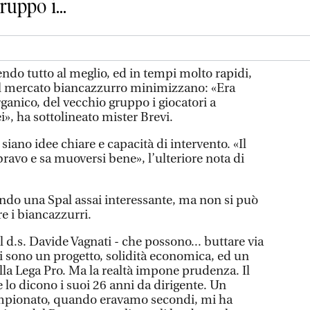
uppo i...
ndo tutto al meglio, ed in tempi molto rapidi,
del mercato biancazzurro minimizzano: «Era
ganico, del vecchio gruppo i giocatori a
», ha sottolineato mister Brevi.
 siano idee chiare e capacità di intervento. «Il
bravo e sa muoversi bene», l’ulteriore nota di
do una Spal assai interessante, ma non si può
e i biancazzurri.
il d.s. Davide Vagnati - che possono... buttare via
 ci sono un progetto, solidità economica, ed un
della Lega Pro. Ma la realtà impone prudenza. Il
 lo dicono i suoi 26 anni da dirigente. Un
mpionato, quando eravamo secondi, mi ha