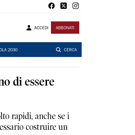
ACCEDI
ABBONATI
OLA 2030
CERCA
no di essere
to rapidi, anche se i
ssario costruire un