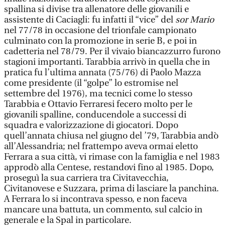
spallina si divise tra allenatore delle giovanili e
assistente di Caciagli: fu infatti il “vice” del
sor Mario
nel 77/78 in occasione del trionfale campionato
culminato con la promozione in serie B, e poi in
cadetteria nel 78/79. Per il vivaio biancazzurro furono
stagioni importanti. Tarabbia arrivò in quella che in
pratica fu l’ultima annata (75/76) di Paolo Mazza
come presidente (il “golpe” lo estromise nel
settembre del 1976), ma tecnici come lo stesso
Tarabbia e Ottavio Ferraresi fecero molto per le
giovanili spalline, conducendole a successi di
squadra e valorizzazione di giocatori. Dopo
quell’annata chiusa nel giugno del ’79, Tarabbia andò
all’Alessandria; nel frattempo aveva ormai eletto
Ferrara a sua città, vi rimase con la famiglia e nel 1983
approdò alla Centese, restandovi fino al 1985. Dopo,
proseguì la sua carriera tra Civitavecchia,
Civitanovese e Suzzara, prima di lasciare la panchina.
A Ferrara lo si incontrava spesso, e non faceva
mancare una battuta, un commento, sul calcio in
generale e la Spal in particolare.