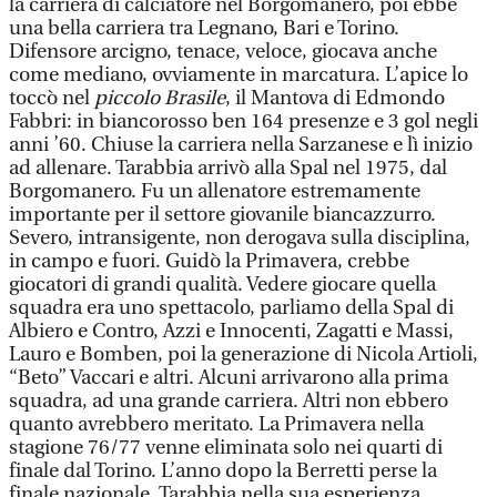
la carriera di calciatore nel Borgomanero, poi ebbe
una bella carriera tra Legnano, Bari e Torino.
Difensore arcigno, tenace, veloce, giocava anche
come mediano, ovviamente in marcatura. L’apice lo
toccò nel
piccolo Brasile
, il Mantova di Edmondo
Fabbri: in biancorosso ben 164 presenze e 3 gol negli
anni ’60. Chiuse la carriera nella Sarzanese e lì inizio
ad allenare. Tarabbia arrivò alla Spal nel 1975, dal
Borgomanero. Fu un allenatore estremamente
importante per il settore giovanile biancazzurro.
Severo, intransigente, non derogava sulla disciplina,
in campo e fuori. Guidò la Primavera, crebbe
giocatori di grandi qualità. Vedere giocare quella
squadra era uno spettacolo, parliamo della Spal di
Albiero e Contro, Azzi e Innocenti, Zagatti e Massi,
Lauro e Bomben, poi la generazione di Nicola Artioli,
“Beto” Vaccari e altri. Alcuni arrivarono alla prima
squadra, ad una grande carriera. Altri non ebbero
quanto avrebbero meritato. La Primavera nella
stagione 76/77 venne eliminata solo nei quarti di
finale dal Torino. L’anno dopo la Berretti perse la
finale nazionale. Tarabbia nella sua esperienza