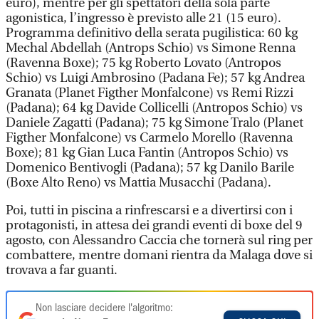
euro), mentre per gli spettatori della sola parte
agonistica, l’ingresso è previsto alle 21 (15 euro).
Programma definitivo della serata pugilistica: 60 kg
Mechal Abdellah (Antrops Schio) vs Simone Renna
(Ravenna Boxe); 75 kg Roberto Lovato (Antropos
Schio) vs Luigi Ambrosino (Padana Fe); 57 kg Andrea
Granata (Planet Figther Monfalcone) vs Remi Rizzi
(Padana); 64 kg Davide Collicelli (Antropos Schio) vs
Daniele Zagatti (Padana); 75 kg Simone Tralo (Planet
Figther Monfalcone) vs Carmelo Morello (Ravenna
Boxe); 81 kg Gian Luca Fantin (Antropos Schio) vs
Domenico Bentivogli (Padana); 57 kg Danilo Barile
(Boxe Alto Reno) vs Mattia Musacchi (Padana).
Poi, tutti in piscina a rinfrescarsi e a divertirsi con i
protagonisti, in attesa dei grandi eventi di boxe del 9
agosto, con Alessandro Caccia che tornerà sul ring per
combattere, mentre domani rientra da Malaga dove si
trovava a far guanti.
Non lasciare decidere l'algoritmo: