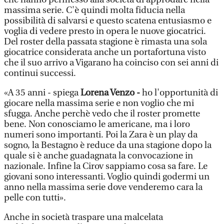
massima serie. C'è quindi molta fiducia nella
possibilità di salvarsi e questo scatena entusiasmo e
voglia di vedere presto in opera le nuove giocatrici.
Del roster della passata stagione è rimasta una sola
giocatrice considerata anche un portafortuna visto
che il suo arrivo a Vigarano ha coinciso con sei anni di
continui successi.
«A 35 anni - spiega
Lorena Venzo -
ho l'opportunità di
giocare nella massima serie e non voglio che mi
sfugga. Anche perchè vedo che il roster promette
bene. Non conosciamo le americane, ma i loro
numeri sono importanti. Poi la Zara è un play da
sogno, la Bestagno è reduce da una stagione dopo la
quale si è anche guadagnata la convocazione in
nazionale. Infine la Cirov sappiamo cosa sa fare. Le
giovani sono interessanti. Voglio quindi godermi un
anno nella massima serie dove venderemo cara la
pelle con tutti».
Anche in società traspare una malcelata