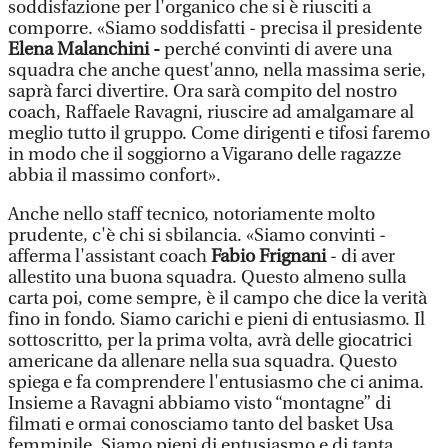
soddisfazione per l'organico che si è riusciti a
comporre. «Siamo soddisfatti - precisa il presidente
Elena Malanchini -
perché convinti di avere una
squadra che anche quest'anno, nella massima serie,
saprà farci divertire. Ora sarà compito del nostro
coach, Raffaele Ravagni, riuscire ad amalgamare al
meglio tutto il gruppo. Come dirigenti e tifosi faremo
in modo che il soggiorno a Vigarano delle ragazze
abbia il massimo confort».
Anche nello staff tecnico, notoriamente molto
prudente, c'è chi si sbilancia. «Siamo convinti -
afferma l'assistant coach
Fabio Frignani
- di aver
allestito una buona squadra. Questo almeno sulla
carta poi, come sempre, è il campo che dice la verità
fino in fondo. Siamo carichi e pieni di entusiasmo. Il
sottoscritto, per la prima volta, avrà delle giocatrici
americane da allenare nella sua squadra. Questo
spiega e fa comprendere l'entusiasmo che ci anima.
Insieme a Ravagni abbiamo visto “montagne” di
filmati e ormai conosciamo tanto del basket Usa
femminile. Siamo pieni di entusiasmo e di tanta