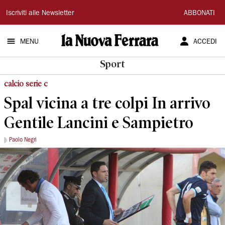
La
Iscriviti alle Newsletter
ABBONATI
Nuova
MENU
ACCEDI
Ferrara
Sport
calcio serie c
Spal vicina a tre colpi In arrivo
Gentile Lancini e Sampietro
Paolo Negri