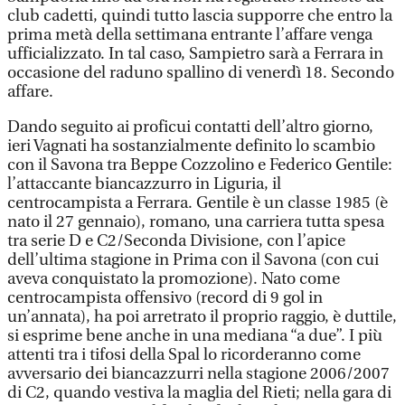
club cadetti, quindi tutto lascia supporre che entro la
prima metà della settimana entrante l’affare venga
ufficializzato. In tal caso, Sampietro sarà a Ferrara in
occasione del raduno spallino di venerdì 18. Secondo
affare.
Dando seguito ai proficui contatti dell’altro giorno,
ieri Vagnati ha sostanzialmente definito lo scambio
con il Savona tra Beppe Cozzolino e Federico Gentile:
l’attaccante biancazzurro in Liguria, il
centrocampista a Ferrara. Gentile è un classe 1985 (è
nato il 27 gennaio), romano, una carriera tutta spesa
tra serie D e C2/Seconda Divisione, con l’apice
dell’ultima stagione in Prima con il Savona (con cui
aveva conquistato la promozione). Nato come
centrocampista offensivo (record di 9 gol in
un’annata), ha poi arretrato il proprio raggio, è duttile,
si esprime bene anche in una mediana “a due”. I più
attenti tra i tifosi della Spal lo ricorderanno come
avversario dei biancazzurri nella stagione 2006/2007
di C2, quando vestiva la maglia del Rieti; nella gara di