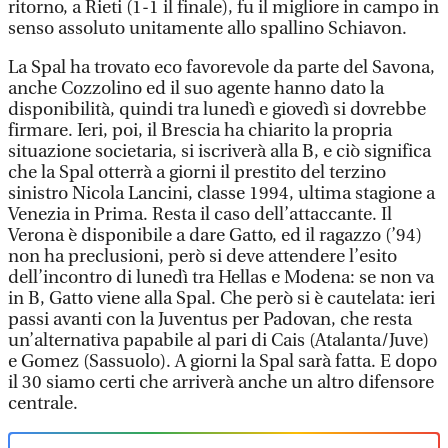
ritorno, a Rieti (1-1 il finale), fu il migliore in campo in
senso assoluto unitamente allo spallino Schiavon.
La Spal ha trovato eco favorevole da parte del Savona,
anche Cozzolino ed il suo agente hanno dato la
disponibilità, quindi tra lunedì e giovedì si dovrebbe
firmare. Ieri, poi, il Brescia ha chiarito la propria
situazione societaria, si iscriverà alla B, e ciò significa
che la Spal otterrà a giorni il prestito del terzino
sinistro Nicola Lancini, classe 1994, ultima stagione a
Venezia in Prima. Resta il caso dell’attaccante. Il
Verona è disponibile a dare Gatto, ed il ragazzo (’94)
non ha preclusioni, però si deve attendere l’esito
dell’incontro di lunedì tra Hellas e Modena: se non va
in B, Gatto viene alla Spal. Che però si è cautelata: ieri
passi avanti con la Juventus per Padovan, che resta
un’alternativa papabile al pari di Cais (Atalanta/Juve)
e Gomez (Sassuolo). A giorni la Spal sarà fatta. E dopo
il 30 siamo certi che arriverà anche un altro difensore
centrale.