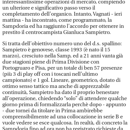
interessantissime operazioni di mercato, compiendo
un ulteriore e significativo passo verso il
completamento dell’organico. Intanto, Vagnati - ieri
mattina - ha incontrato, come programmato, la
Sampdoria ed ha raggiunto l’accordo per ottenere in
prestito il centrocampista Gianluca Sampietro.
Si tratta dell’obiettivo numero uno del d.s. spallino:
Sampietro è genovese, classe 1993 (è nato il 15
marzo), cresciuto nella Samp, ed a 21 anni vanta già
due stagioni piene di Prima Divisione con
Portogruaro e Pisa, per un totale di ben 57 presenze
(più 3 di play off con i toscani nell’ultimo
campionato) e 1 gol. Lineare, geometrico, dotato di
ottimo senso tattico ma anche di apprezzabile
continuità, Sampietro ha dato il proprio benestare
all’operazione, chiedendo “solo” di attendere qualche
giorno prima di formalizzarla perchè dopo - appunto
- due tornei da titolare in Prima ambirebbe
comprensibilmente ad una collocazione in serie B e
vuole vedere se esce qualcosa. In realtà, di concreto la
Sampdoria fino ad ora non ha registrato richieste da