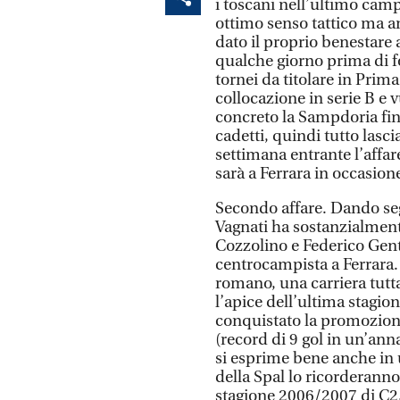
i toscani nell’ultimo camp
ottimo senso tattico ma a
dato il proprio benestare 
qualche giorno prima di 
tornei da titolare in Pr
collocazione in serie B e v
concreto la Sampdoria fino
cadetti, quindi tutto lasc
settimana entrante l’affare
sarà a Ferrara in occasion
Secondo affare. Dando segui
Vagnati ha sostanzialment
Cozzolino e Federico Genti
centrocampista a Ferrara. 
romano, una carriera tutt
l’apice dell’ultima stagio
conquistato la promozion
(record di 9 gol in un’annat
si esprime bene anche in un
della Spal lo ricorderann
stagione 2006/2007 di C2, 