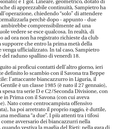
ionato) e 1 gol. Lineare, geometrico, dotato di
nche di apprezzabile continuità, Sampietro ha
all’operazione, chiedendo “solo” di attendere
formalizzarla perchè dopo - appunto - due
ima ambirebbe comprensibilmente ad una
uole vedere se esce qualcosa. In realtà, di
 ad ora non ha registrato richieste da club
ia supporre che entro la prima metà della
 venga ufficializzato. In tal caso, Sampietro
e del raduno spallino di venerdì 18.
to ai proficui contatti dell’altro giorno, ieri
e definito lo scambio con il Savona tra Beppe
le: l’attaccante biancazzurro in Liguria, il
Gentile è un classe 1985 (è nato il 27 gennaio),
a spesa tra serie D e C2/Seconda Divisione, con
ne in Prima con il Savona (con cui aveva
e). Nato come centrocampista offensivo
a), ha poi arretrato il proprio raggio, è duttile,
a mediana “a due”. I più attenti tra i tifosi
o come avversario dei biancazzurri nella
quando vestiva la maglia del Rieti; nella gara di