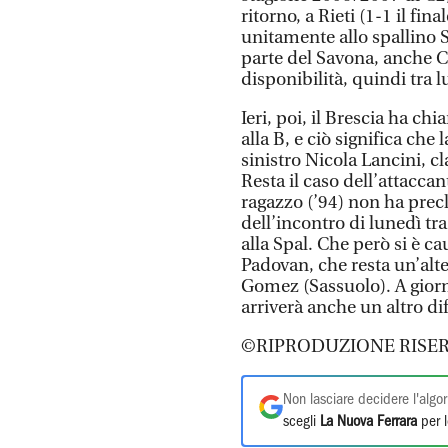
ritorno, a Rieti (1-1 il fin
unitamente allo spallino 
parte del Savona, anche C
disponibilità, quindi tra 
Ieri, poi, il Brescia ha chi
alla B, e ciò significa che 
sinistro Nicola Lancini, c
Resta il caso dell’attaccan
ragazzo (’94) non ha precl
dell’incontro di lunedì tr
alla Spal. Che però si è ca
Padovan, che resta un’alte
Gomez (Sassuolo). A giorni
arriverà anche un altro di
©RIPRODUZIONE RISER
Non lasciare decidere l'algor
scegli
La Nuova Ferrara
per l