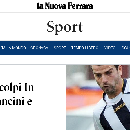
Sport
ITALIA MONDO
CRONACA
SPORT
TEMPO LIBERO
VIDEO
SCU
 colpi In
ancini e