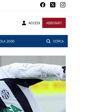
ACCEDI
ABBONATI
OLA 2030
CERCA