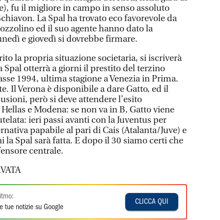
ale), fu il migliore in campo in senso assoluto
Schiavon. La Spal ha trovato eco favorevole da
ozzolino ed il suo agente hanno dato la
lunedì e giovedì si dovrebbe firmare.
arito la propria situazione societaria, si iscriverà
la Spal otterrà a giorni il prestito del terzino
lasse 1994, ultima stagione a Venezia in Prima.
te. Il Verona è disponibile a dare Gatto, ed il
usioni, però si deve attendere l’esito
a Hellas e Modena: se non va in B, Gatto viene
utelata: ieri passi avanti con la Juventus per
rnativa papabile al pari di Cais (Atalanta/Juve) e
 la Spal sarà fatta. E dopo il 30 siamo certi che
fensore centrale.
VATA
itmo:
CLICCA QUI
e tue notizie su Google