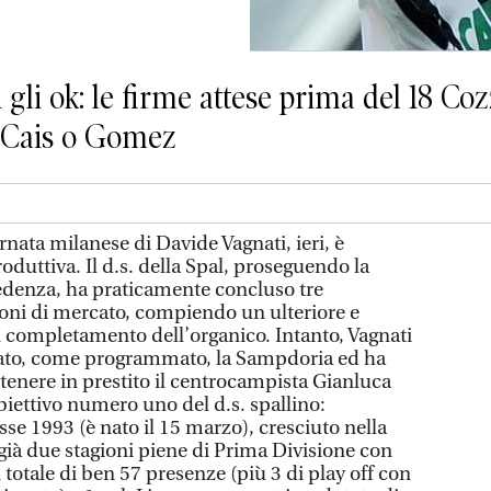
 gli ok: le firme attese prima del 18 Co
, Cais o Gomez
ata milanese di Davide Vagnati, ieri, è
duttiva. Il d.s. della Spal, proseguendo la
edenza, ha praticamente concluso tre
oni di mercato, compiendo un ulteriore e
il completamento dell’organico. Intanto, Vagnati
trato, come programmato, la Sampdoria ed ha
tenere in prestito il centrocampista Gianluca
obiettivo numero uno del d.s. spallino:
se 1993 (è nato il 15 marzo), cresciuto nella
già due stagioni piene di Prima Divisione con
 totale di ben 57 presenze (più 3 di play off con