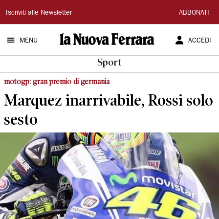
La
Iscriviti alle Newsletter
ABBONATI
Nuova
MENU
ACCEDI
Ferrara
Sport
motogp: gran premio di germania
Marquez inarrivabile, Rossi solo
sesto