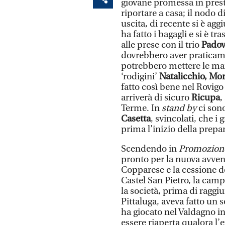
giovane promessa in prest
riportare a casa; il nodo d
uscita, di recente si è agg
ha fatto i bagagli e si è t
alle prese con il trio
Padov
dovrebbero aver praticame
potrebbero mettere le man
‘rodigini’
Natalicchio, Mo
fatto così bene nel Rovigo
arriverà di sicuro
Ricupa
,
Terme. In
stand by
ci sono
Casetta
, svincolati, che 
prima l’inizio della prepa
Scendendo in
Promozion
pronto per la nuova avven
Copparese e la cessione de
Castel San Pietro, la cam
la società, prima di ragg
Pittaluga, aveva fatto un
ha giocato nel Valdagno in
essere riaperta qualora l’