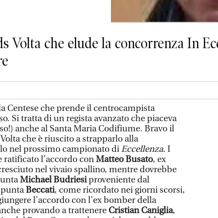
l ds Volta che elude la concorrenza In 
re
a Centese che prende il centrocampista
o. Si tratta di un regista avanzato che piaceva
so!) anche al Santa Maria Codifiume. Bravo il
Volta che è riuscito a strapparlo alla
arlo nel prossimo campionato di
Eccellenza
. I
ratificato l’accordo con
Matteo Busato
, ex
cresciuto nel vivaio spallino, mentre dovrebbe
 punta
Michael Budriesi
proveniente dal
a punta
Beccati
, come ricordato nei giorni scorsi,
ggiungere l’accordo con l’ex bomber della
 anche provando a trattenere
Cristian Caniglia
,