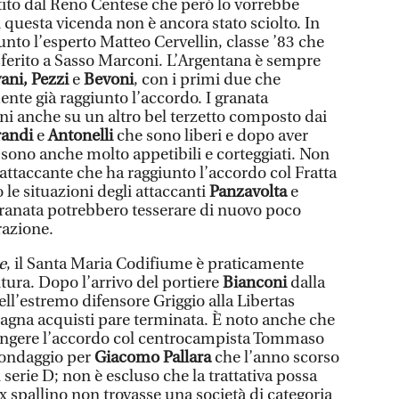
ito dal Reno Centese che però lo vorrebbe
i questa vicenda non è ancora stato sciolto. In
iunto l’esperto Matteo Cervellin, classe ’83 che
rasferito a Sasso Marconi. L’Argentana è sempre
ani, Pezzi
e
Bevoni
, con i primi due che
nte già raggiunto l’accordo. I granata
i anche su un altro bel terzetto composto dai
randi
e
Antonelli
che sono liberi e dopo aver
 sono anche molto appetibili e corteggiati. Non
 attaccante che ha raggiunto l’accordo col Fratta
 le situazioni degli attaccanti
Panzavolta
e
i granata potrebbero tesserare di nuovo poco
razione.
e
, il Santa Maria Codifiume è praticamente
tura. Dopo l’arrivo del portiere
Bianconi
dalla
ll’estremo difensore Griggio alla Libertas
pagna acquisti pare terminata. È noto anche che
iungere l’accordo col centrocampista Tommaso
 sondaggio per
Giacomo Pallara
che l’anno scorso
 serie D; non è escluso che la trattativa possa
ex spallino non trovasse una società di categoria