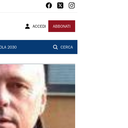
ACCEDI
ABBONATI
OLA 2030
CERCA