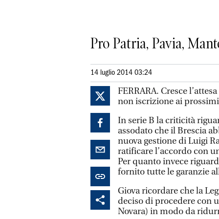
Pro Patria, Pavia, Man
14 luglio 2014 03:24
FERRARA. Cresce l’attesa c
non iscrizione ai prossimi
In serie B la criticità rig
assodato che il Brescia abb
nuova gestione di Luigi Ra
ratificare l’accordo con u
Per quanto invece riguarda
fornito tutte le garanzie a
Giova ricordare che la Lega
deciso di procedere con un
Novara) in modo da ridurre