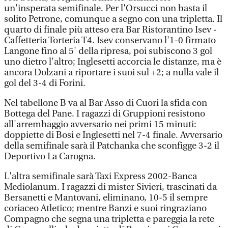
un'insperata semifinale. Per l'Orsucci non basta il
solito Petrone, comunque a segno con una tripletta. Il
quarto di finale più atteso era Bar Ristorantino Isev -
Caffetteria Torteria T4. Isev conservano l'1-0 firmato
Langone fino al 5' della ripresa, poi subiscono 3 gol
uno dietro l'altro; Inglesetti accorcia le distanze, ma è
ancora Dolzani a riportare i suoi sul +2; a nulla vale il
gol del 3-4 di Forini.
Nel tabellone B va al Bar Asso di Cuori la sfida con
Bottega del Pane. I ragazzi di Gruppioni resistono
all'arrembaggio avversario nei primi 15 minuti:
doppiette di Bosi e Inglesetti nel 7-4 finale. Avversario
della semifinale sarà il Patchanka che sconfigge 3-2 il
Deportivo La Carogna.
L'altra semifinale sarà Taxi Express 2002-Banca
Mediolanum. I ragazzi di mister Sivieri, trascinati da
Bersanetti e Mantovani, eliminano, 10-5 il sempre
coriaceo Atletico; mentre Banzi e suoi ringraziano
Compagno che segna una tripletta e pareggia la rete