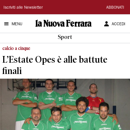
La
Iscriviti alle Newsletter
ABBONATI
Nuova
MENU
ACCEDI
Ferrara
Sport
calcio a cinque
L’Estate Opes è alle battute
finali