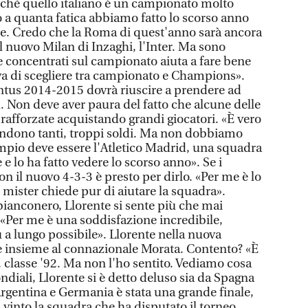
rché quello italiano è un campionato molto
nso a quanta fatica abbiamo fatto lo scorso anno
le. Credo che la Roma di quest'anno sarà ancora
 il nuovo Milan di Inzaghi, l'Inter. Ma sono
 concentrati sul campionato aiuta a fare bene
a di scegliere tra campionato e Champions».
ntus 2014-2015 dovrà riuscire a prendere ad
. Non deve aver paura del fatto che alcune delle
rafforzate acquistando grandi giocatori. «È vero
endono tanti, troppi soldi. Ma non dobbiamo
empio deve essere l'Atletico Madrid, una squadra
 e lo ha fatto vedere lo scorso anno». Se i
 il nuovo 4-3-3 è presto per dirlo. «Per me è lo
il mister chiede pur di aiutare la squadra».
ianconero, Llorente si sente più che mai
 «Per me è una soddisfazione incredibile,
ù a lungo possibile». Llorente nella nuova
e insieme al connazionale Morata. Contento? «È
 classe '92. Ma non l'ho sentito. Vediamo cosa
diali, Llorente si è detto deluso sia da Spagna
 Argentina e Germania è stata una grande finale,
a vinto la squadra che ha disputato il torneo