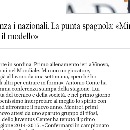
nza i nazionali. La punta spagnola: «Mi
 il modello»
te in sordina. Primo allenamento ieri a Vinovo,
ati nel Mondiale. Ma con un giocatore,
già al lavoro da una settimana, «perché ho
i altri per entrare in forma». Antonio Conte ha
 prima conferenza stampa della stagione. Lui
a del tecnico e della società, e nel primo giorno
enissimo interpretare al meglio lo spirito con
 ad affrontare il nuovo anno. Mentre i primi
ovo attesi da uno sparuto gruppo di tifosi,
a dello Juventus Center ha tenuto il primo
stagione 2014-2015. «Confermarsi in campionato