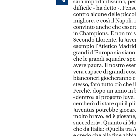
sarà importantissimo, pe
difficile - ha detto -. Pe
contro alcune delle picco
migliore, e così il Napoli,
convinto anche che essere
in Champions. E non mi v
Secondo Llorente, la Juve
esempio l'Atletico Madrid
grandi d'Europa sia siano 
che le grandi squadre sp
avere paura. Il nostro es
vera capace di grandi cose
bianconeri giocheranno con
stesso, farò tutto ciò che 
Perché, dopo un anno in b
«dentro» al progetto Juve.
cercherò di stare qui il pi
Juventus potrebbe giocar
molto bravo, ed è giovane,
succederà». Quanto ai Mon
che da Italia: «Quella tra
e credo che alla fine abbi