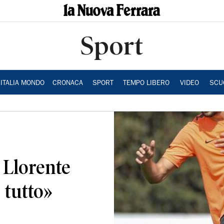
Sport
ITALIA MONDO
CRONACA
SPORT
TEMPO LIBERO
VIDEO
SCU
e Llorente
 tutto»