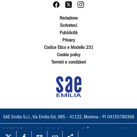
Redazione
Scriveteci
Pubblicità
Privacy
Codice Etico e Modello 231
Cookie policy
Termini e condizioni
SAE Emilia S.r.l., Via Emilia Est, 985 – 41122, Modena – PI 04155780366
I diritti delle immagini e dei testi sono riservati. È espressamente vietata la