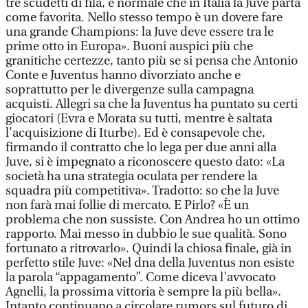
tre scudetti di fila, è normale che in Italia la Juve parta
come favorita. Nello stesso tempo è un dovere fare
una grande Champions: la Juve deve essere tra le
prime otto in Europa». Buoni auspici più che
granitiche certezze, tanto più se si pensa che Antonio
Conte e Juventus hanno divorziato anche e
soprattutto per le divergenze sulla campagna
acquisti. Allegri sa che la Juventus ha puntato su certi
giocatori (Evra e Morata su tutti, mentre è saltata
l'acquisizione di Iturbe). Ed è consapevole che,
firmando il contratto che lo lega per due anni alla
Juve, si è impegnato a riconoscere questo dato: «La
società ha una strategia oculata per rendere la
squadra più competitiva». Tradotto: so che la Juve
non farà mai follie di mercato. E Pirlo? «È un
problema che non sussiste. Con Andrea ho un ottimo
rapporto. Mai messo in dubbio le sue qualità. Sono
fortunato a ritrovarlo». Quindi la chiosa finale, già in
perfetto stile Juve: «Nel dna della Juventus non esiste
la parola “appagamento”. Come diceva l'avvocato
Agnelli, la prossima vittoria è sempre la più bella».
Intanto continuano a circolare rumors sul futuro di