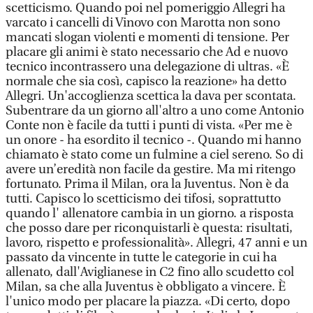
scetticismo. Quando poi nel pomeriggio Allegri ha
varcato i cancelli di Vinovo con Marotta non sono
mancati slogan violenti e momenti di tensione. Per
placare gli animi è stato necessario che Ad e nuovo
tecnico incontrassero una delegazione di ultras. «È
normale che sia così, capisco la reazione» ha detto
Allegri. Un'accoglienza scettica la dava per scontata.
Subentrare da un giorno all'altro a uno come Antonio
Conte non è facile da tutti i punti di vista. «Per me è
un onore - ha esordito il tecnico -. Quando mi hanno
chiamato è stato come un fulmine a ciel sereno. So di
avere un’eredità non facile da gestire. Ma mi ritengo
fortunato. Prima il Milan, ora la Juventus. Non è da
tutti. Capisco lo scetticismo dei tifosi, soprattutto
quando l' allenatore cambia in un giorno. a risposta
che posso dare per riconquistarli è questa: risultati,
lavoro, rispetto e professionalità». Allegri, 47 anni e un
passato da vincente in tutte le categorie in cui ha
allenato, dall'Aviglianese in C2 fino allo scudetto col
Milan, sa che alla Juventus è obbligato a vincere. È
l'unico modo per placare la piazza. «Di certo, dopo