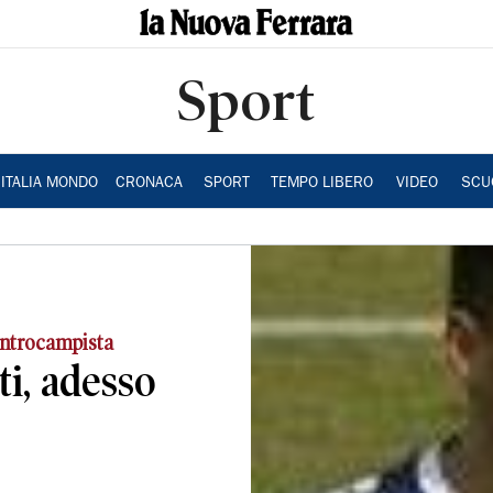
Sport
ITALIA MONDO
CRONACA
SPORT
TEMPO LIBERO
VIDEO
SCU
centrocampista
ti, adesso