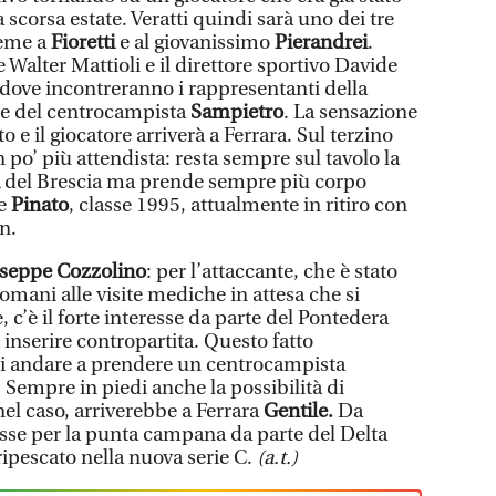
scorsa estate. Veratti quindi sarà uno dei tre
ieme a
Fioretti
e al giovanissimo
Pierandrei
.
e Walter Mattioli e il direttore sportivo Davide
dove incontreranno i rappresentanti della
re del centrocampista
Sampietro
. La sensazione
to e il giocatore arriverà a Ferrara. Sul terzino
n po’ più attendista: resta sempre sul tavolo la
del Brescia ma prende sempre più corpo
re
Pinato
, classe 1995, attualmente in ritiro con
n.
seppe Cozzolino
: per l’attaccante, che è stato
omani alle visite mediche in attesa che si
, c’è il forte interesse da parte del Pontedera
inserire contropartita. Questo fatto
di andare a prendere un centrocampista
 Sempre in piedi anche la possibilità di
el caso, arriverebbe a Ferrara
Gentile.
Da
esse per la punta campana da parte del Delta
 ripescato nella nuova serie C.
(a.t.)