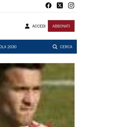
ACCEDI
ABBONATI
OLA 2030
CERCA