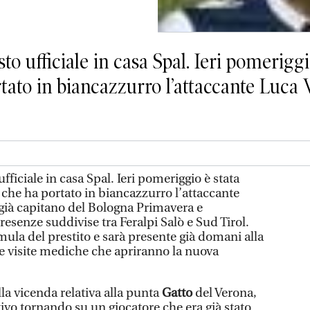
 ufficiale in casa Spal. Ieri pomeriggi
tato in biancazzurro l’attaccante Luca Ve
ficiale in casa Spal. Ieri pomeriggio è stata
 che ha portato in biancazzurro l’attaccante
 già capitano del Bologna Primavera e
esenze suddivise tra Feralpi Salò e Sud Tirol.
rmula del prestito e sarà presente già domani alla
le visite mediche che apriranno la nuova
la vicenda relativa alla punta
Gatto
del Verona,
ivo tornando su un giocatore che era già stato