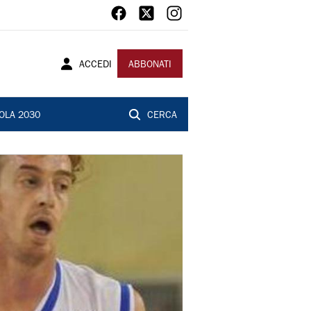
ACCEDI
ABBONATI
OLA 2030
CERCA