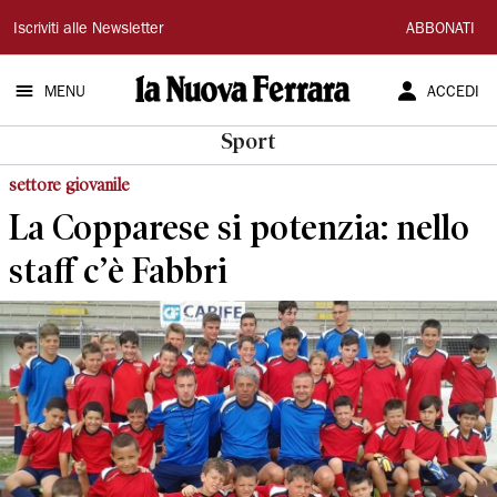
La
Iscriviti alle Newsletter
ABBONATI
Nuova
MENU
ACCEDI
Ferrara
Sport
settore giovanile
La Copparese si potenzia: nello
staff c’è Fabbri