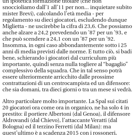
un’ipotetica formazione titolare (che non
snoccioliamo dall’1 all’11 per non... inquietare subito
mister Brevi), calcolando l’età media - per
regolamento su dieci giocatori, escludendo dunque
Miglietta - ne uscirebbe la cifra di 23,6. Che possiamo
anche alzare a 24,2 prevedendo un ’87 per un ’93, e
che può scendere a 24,1 con un ’87 per un ’92.
Insomma, in ogni caso abbondantemente sotto i 25
anni di media previsti dalle norme. E tutto ciò, si badi
bene, schierando i giocatori dal curriculum più
importante, quindi senza nulla togliere al “bagaglio”
complessivo della squadra. Che in tal senso potrà
essere ulteriormente arricchito dalle prossime
contrattazioni di un centrocampista ed un difensore:
che sia domani, tra dieci giorni o tra un mese si vedrà.
Altro particolare molto importante. La Spal sui citati
20 giocatori ora come ora in organico, ne ha solo 4 in
prestito: il portiere Albertoni (dal Genoa), il difensore
Aldrovandi (dal Chievo), l’attaccante Veratti (dal
Bologna) ed il terzino Ferretti (dal Milan): ma
quest’ultimo è a scadenza 2015 con i rossoneri,