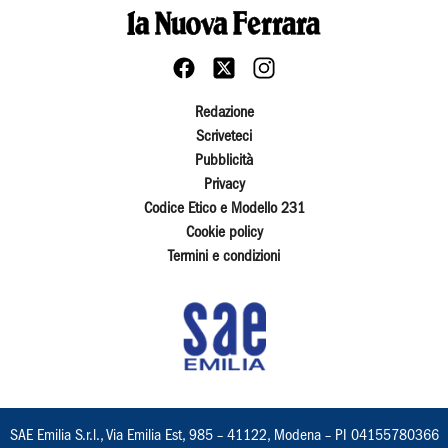
Redazione
Scriveteci
Pubblicità
Privacy
Codice Etico e Modello 231
Cookie policy
Termini e condizioni
SAE Emilia S.r.l., Via Emilia Est, 985 – 41122, Modena – PI 04155780366