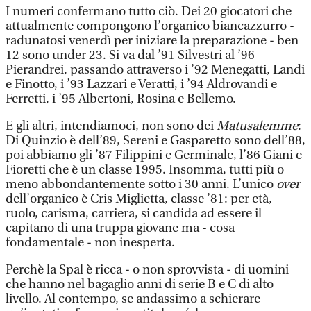
I numeri confermano tutto ciò. Dei 20 giocatori che
attualmente compongono l’organico biancazzurro -
radunatosi venerdì per iniziare la preparazione - ben
12 sono under 23. Si va dal ’91 Silvestri al ’96
Pierandrei, passando attraverso i ’92 Menegatti, Landi
e Finotto, i ’93 Lazzari e Veratti, i ’94 Aldrovandi e
Ferretti, i ’95 Albertoni, Rosina e Bellemo.
E gli altri, intendiamoci, non sono dei
Matusalemme
:
Di Quinzio è dell’89, Sereni e Gasparetto sono dell’88,
poi abbiamo gli ’87 Filippini e Germinale, l’86 Giani e
Fioretti che è un classe 1995. Insomma, tutti più o
meno abbondantemente sotto i 30 anni. L’unico
over
dell’organico è Cris Miglietta, classe ’81: per età,
ruolo, carisma, carriera, si candida ad essere il
capitano di una truppa giovane ma - cosa
fondamentale - non inesperta.
Perchè la Spal è ricca - o non sprovvista - di uomini
che hanno nel bagaglio anni di serie B e C di alto
livello. Al contempo, se andassimo a schierare