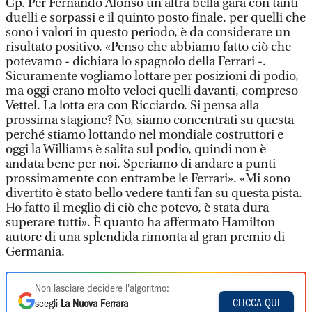
Gp. Per Fernando Alonso un’altra bella gara con tanti
duelli e sorpassi e il quinto posto finale, per quelli che
sono i valori in questo periodo, è da considerare un
risultato positivo. «Penso che abbiamo fatto ciò che
potevamo - dichiara lo spagnolo della Ferrari -.
Sicuramente vogliamo lottare per posizioni di podio,
ma oggi erano molto veloci quelli davanti, compreso
Vettel. La lotta era con Ricciardo. Si pensa alla
prossima stagione? No, siamo concentrati su questa
perché stiamo lottando nel mondiale costruttori e
oggi la Williams è salita sul podio, quindi non è
andata bene per noi. Speriamo di andare a punti
prossimamente con entrambe le Ferrari». «Mi sono
divertito è stato bello vedere tanti fan su questa pista.
Ho fatto il meglio di ciò che potevo, è stata dura
superare tutti». È quanto ha affermato Hamilton
autore di una splendida rimonta al gran premio di
Germania.
Non lasciare decidere l'algoritmo:
CLICCA QUI
scegli
La Nuova Ferrara