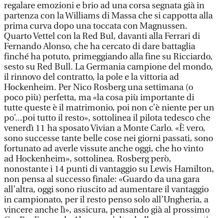
regalare emozioni e brio ad una corsa segnata già in
partenza con la Williams di Massa che si cappotta alla
prima curva dopo una toccata con Magnussen.
Quarto Vettel con la Red Bul, davanti alla Ferrari di
Fernando Alonso, che ha cercato di dare battaglia
finché ha potuto, primeggiando alla fine su Ricciardo,
sesto su Red Bull. La Germania campione del mondo,
il rinnovo del contratto, la pole e la vittoria ad
Hockenheim. Per Nico Rosberg una settimana (o
poco più) perfetta, ma «la cosa più importante di
tutte queste è il matrimonio, poi non c’è niente per un
po’...poi tutto il resto», sottolinea il pilota tedesco che
venerdì 11 ha sposato Vivian a Monte Carlo. «È vero,
sono successe tante belle cose nei giorni passati, sono
fortunato ad averle vissute anche oggi, che ho vinto
ad Hockenheim», sottolinea. Rosberg però,
nonostante i 14 punti di vantaggio su Lewis Hamilton,
non pensa al successo finale: «Guardo da una gara
all’altra, oggi sono riuscito ad aumentare il vantaggio
in campionato, per il resto penso solo all’Ungheria, a
vincere anche lì», assicura, pensando già al prossimo